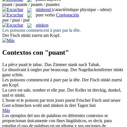
puant / puante / puants / puantes
stinkend
(caractéristique physique - odeur)
puer
verbo
Conjugación
pue / puai / pué
stinken
Les poissons commencent à
puer
par la tête.
Der Fisch
stinkt
zuerst am Kopf.
Contextos con "puant"
La pièce
puait
le tabac.
Das Zimmer
stank
nach Tabak.
Le dissolvant à ongles
pue
beaucoup.
Der Nagellackentferner
stinkt
ganz schön.
Les poissons commencent à
puer
par la tête.
Der Fisch
stinkt
zuerst
am Kopf.
La cave est sale, sombre et elle
pue
.
Der Keller ist dreckig, dunkel,
und er
stinkt
.
L'hoste et le poisson par trois jours
puent
Frischer Fisch und neuer
Gast schmecken wohl und
stinken
in drei Tagen fast
Más
Los ejemplos del uso de palabras en diferentes contextos se
proporcionan únicamente con fines lingüísticos, es decir, para
estudiar el uso de palabras en un idioma y sus opciones de