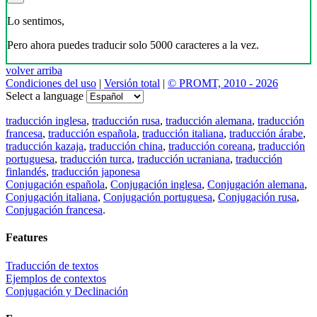
Lo sentimos,
Pero ahora puedes traducir solo 5000 caracteres a la vez.
volver arriba
Condiciones del uso
|
Versión total
|
© PROMT, 2010 - 2026
Select a language
traducción inglesa
,
traducción rusa
,
traducción alemana
,
traducción
francesa
,
traducción española
,
traducción italiana
,
traducción árabe
,
traducción kazaja
,
traducción china
,
traducción coreana
,
traducción
portuguesa
,
traducción turca
,
traducción ucraniana
,
traducción
finlandés
,
traducción japonesa
Conjugación española
,
Conjugación inglesa
,
Conjugación alemana
,
Conjugación italiana
,
Conjugación portuguesa
,
Conjugación rusa
,
Conjugación francesa
.
Features
Traducción de textos
Ejemplos de contextos
Conjugación y Declinación