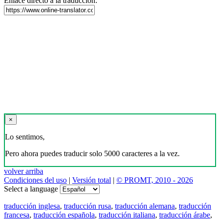
Enlace directo a la traducción:
×
Lo sentimos,
Pero ahora puedes traducir solo 5000 caracteres a la vez.
volver arriba
Condiciones del uso
|
Versión total
|
© PROMT, 2010 - 2026
Select a language
traducción inglesa
,
traducción rusa
,
traducción alemana
,
traducción
francesa
,
traducción española
,
traducción italiana
,
traducción árabe
,