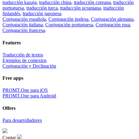
traducción kazaja
,
traducción china
,
traducción coreana
,
traducción
portuguesa
,
traducción turca
,
traducción ucraniana
,
traducción
finlandés
,
traducción japonesa
Conjugación española
,
Conjugación inglesa
,
Conjugación alemana
,
Conjugación italiana
,
Conjugación portuguesa
,
Conjugación rusa
,
Conjugación francesa
.
Features
Traducción de textos
Ejemplos de contextos
Conjugación y Declinación
Free apps
PROMT.One para iOS
PROMT.One para Android
Offers
Para desarrolladores
Copiar