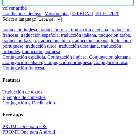
volver arriba
Condiciones del uso
|
Versión total
|
© PROMT, 2010 - 2026
Select a language
traducción inglesa
,
traducción rusa
,
traducción alemana
,
traducción
francesa
,
traducción española
,
traducción italiana
,
traducción árabe
,
traducción kazaja
,
traducción china
,
traducción coreana
,
traducción
portuguesa
,
traducción turca
,
traducción ucraniana
,
traducción
finlandés
,
traducción japonesa
Conjugación española
,
Conjugación inglesa
,
Conjugación alemana
,
Conjugación italiana
,
Conjugación portuguesa
,
Conjugación rusa
,
Conjugación francesa
.
Features
Traducción de textos
Ejemplos de contextos
Conjugación y Declinación
Free apps
PROMT.One para iOS
PROMT.One para Android