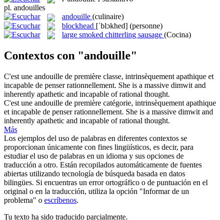
pl.
andouilles
andouille
(culinaire)
blockhead
[ˈblɔkhed]
(personne)
large smoked chitterling sausage
(Cocina)
Contextos con "andouille"
C'est une
andouille
de première classe, intrinsèquement apathique et
incapable de penser rationnellement.
She is a massive
dimwit
and
inherently apathetic and incapable of rational thought.
C'est une
andouille
de première catégorie, intrinsèquement apathique
et incapable de penser rationnellement.
She is a massive
dimwit
and
inherently apathetic and incapable of rational thought.
Más
Los ejemplos del uso de palabras en diferentes contextos se
proporcionan únicamente con fines lingüísticos, es decir, para
estudiar el uso de palabras en un idioma y sus opciones de
traducción a otro. Están recopilados automáticamente de fuentes
abiertas utilizando tecnología de búsqueda basada en datos
bilingües. Si encuentras un error ortográfico o de puntuación en el
original o en la traducción, utiliza la opción "Informar de un
problema" o
escríbenos
.
Tu texto ha sido traducido parcialmente.