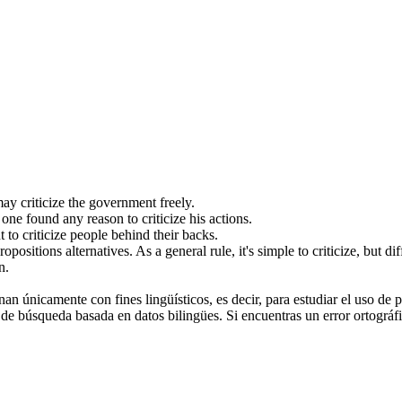
 may
criticize
the government freely.
one found any reason to
criticize
his actions.
ht to
criticize
people behind their backs.
ropositions alternatives.
As a general rule, it's simple to
criticize
, but di
n.
an únicamente con fines lingüísticos, es decir, para estudiar el uso de 
de búsqueda basada en datos bilingües. Si encuentras un error ortográfic