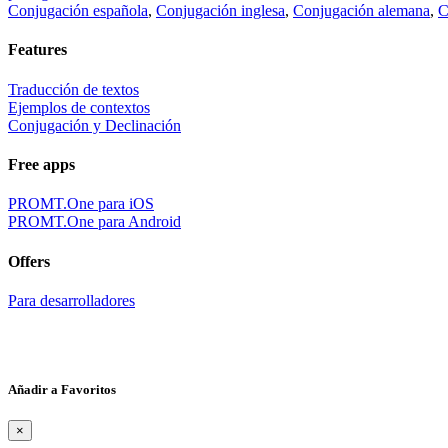
Conjugación española
,
Conjugación inglesa
,
Conjugación alemana
,
C
Features
Traducción de textos
Ejemplos de contextos
Conjugación y Declinación
Free apps
PROMT.One para iOS
PROMT.One para Android
Offers
Para desarrolladores
Añadir a Favoritos
×