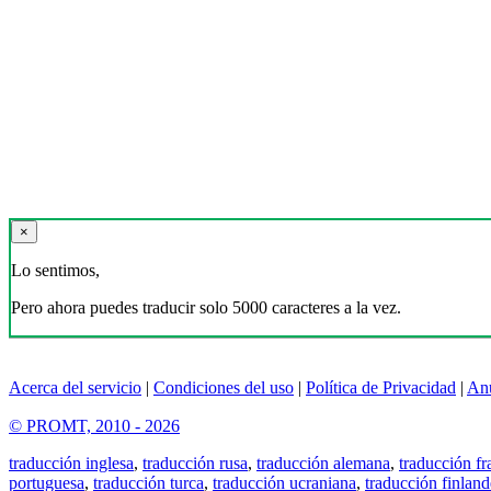
×
Lo sentimos,
Pero ahora puedes traducir solo 5000 caracteres a la vez.
Acerca del servicio
|
Condiciones del uso
|
Política de Privacidad
|
An
© PROMT, 2010 - 2026
traducción inglesa
,
traducción rusa
,
traducción alemana
,
traducción fr
portuguesa
,
traducción turca
,
traducción ucraniana
,
traducción finland