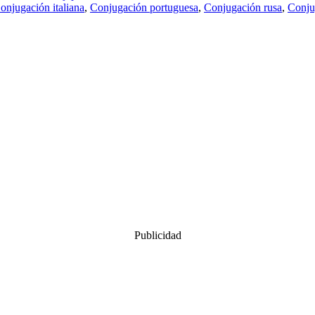
onjugación italiana
,
Conjugación portuguesa
,
Conjugación rusa
,
Conju
Publicidad