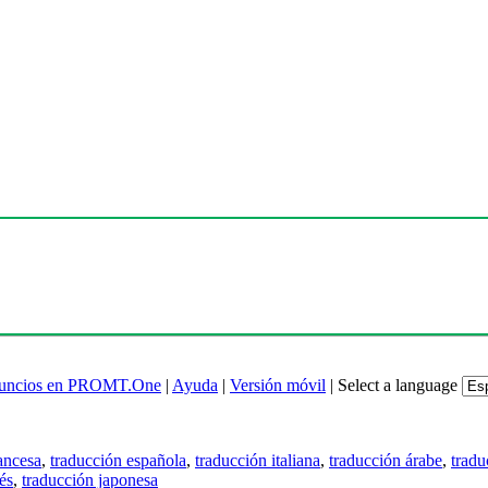
uncios en PROMT.One
|
Ayuda
|
Versión móvil
|
Select a language
ancesa
,
traducción española
,
traducción italiana
,
traducción árabe
,
tradu
és
,
traducción japonesa