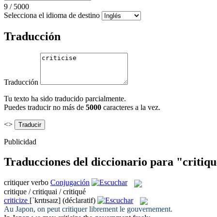
9
/
5000
Selecciona el idioma de destino
Traducción
Traducción
Tu texto ha sido traducido parcialmente.
Puedes traducir no más de
5000
caracteres a la vez.
<>
Publicidad
Traducciones del diccionario para "critiq
critiquer
verbo
Conjugación
critique / critiquai / critiqué
criticize
[ˈkrɪtɪsaɪz]
(déclaratif)
Au Japon, on peut
critiquer
librement le gouvernement.