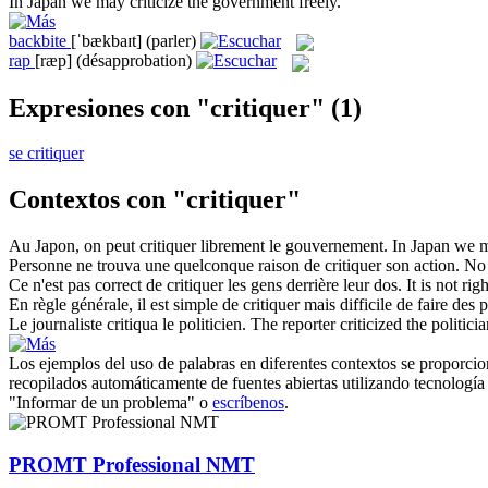
In Japan we may
criticize
the government freely.
backbite
[ˈbækbaɪt]
(parler)
rap
[ræp]
(désapprobation)
Expresiones con "critiquer"
(1)
se critiquer
Contextos con "critiquer"
Au Japon, on peut
critiquer
librement le gouvernement.
In Japan we
Personne ne trouva une quelconque raison de
critiquer
son action.
No 
Ce n'est pas correct de
critiquer
les gens derrière leur dos.
It is not rig
En règle générale, il est simple de
critiquer
mais difficile de faire des p
Le journaliste
critiqua
le politicien.
The reporter
criticized
the politicia
Los ejemplos del uso de palabras en diferentes contextos se proporcion
recopilados automáticamente de fuentes abiertas utilizando tecnología 
"Informar de un problema" o
escríbenos
.
PROMT Professional NMT