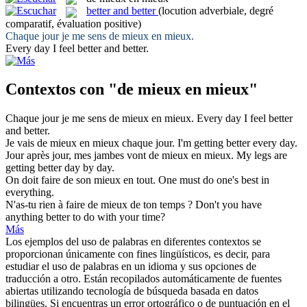
better and better
(locution adverbiale, degré
comparatif, évaluation positive)
Chaque jour je me sens
de mieux en mieux
.
Every day I feel
better and better
.
Contextos con "de mieux en mieux"
Chaque jour je me sens
de mieux en mieux
.
Every day I feel
better
and better
.
Je vais
de mieux en mieux
chaque jour.
I'm getting better every day.
Jour après jour, mes jambes vont
de mieux en mieux
.
My legs are
getting better day by day.
On doit faire de son
mieux en
tout.
One must do one's best
in
everything.
N'as-tu rien à faire
de mieux
de ton temps ?
Don't you have
anything
better
to do with your time?
Más
Los ejemplos del uso de palabras en diferentes contextos se
proporcionan únicamente con fines lingüísticos, es decir, para
estudiar el uso de palabras en un idioma y sus opciones de
traducción a otro. Están recopilados automáticamente de fuentes
abiertas utilizando tecnología de búsqueda basada en datos
bilingües. Si encuentras un error ortográfico o de puntuación en el