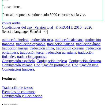
Lo sentimos,
Pero ahora puedes traducir solo 5000 caracteres a la vez.
volver arriba
Condiciones del uso
|
Versión total
|
© PROMT, 2010 - 2026
Select a language
traducción inglesa
,
traducción rusa
,
traducción alemana
,
traducción
francesa
,
traducción española
,
traducción italiana
,
traducción árabe
,
traducción kazaja
,
traducción china
,
traducción coreana
,
traducción
portuguesa
,
traducción turca
,
traducción ucraniana
,
traducción
finlandés
,
traducción japonesa
Conjugación española
,
Conjugación inglesa
,
Conjugación alemana
,
Conjugación italiana
,
Conjugación portuguesa
,
Conjugación rusa
,
Conjugación francesa
.
Features
Traducción de textos
Ejemplos de contextos
Conjugación y Declinación