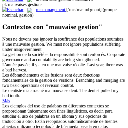
pl.
mauvaises gestions
mismanagement
[ˈmɪsˈmænɪdʒmənt]
(groupe
nominal, gestion)
Contextos con "mauvaise gestion"
Nous ne devons pas ignorer la souffrance des populations soumises
à une
mauvaise gestion
.
We must not ignore populations suffering
under misgovernment.
La
gestion
de la société et la responsabilité sont renforcés.
Corporate
governance and accountability are being strengthened.
L'année passée, il y a eu une
mauvaise
récolte.
Last year, there was
a
bad
harvest.
Les débranchements et les fusions sont deux fonctions
fondamentales de la
gestion
de versions.
Branching and merging are
two basic operations of revision control.
Le dentiste m'a arraché ma
mauvaise
dent.
The dentist pulled my
bad
tooth.
Más
Los ejemplos del uso de palabras en diferentes contextos se
proporcionan únicamente con fines lingüísticos, es decir, para
estudiar el uso de palabras en un idioma y sus opciones de
traducción a otro. Están recopilados automáticamente de fuentes
abiertas utilizando tecnología de búsqueda basada en datos