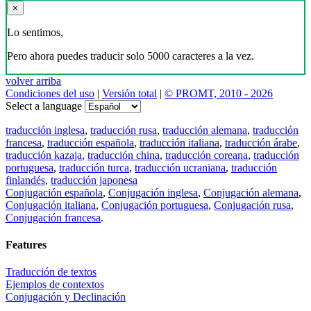
×
Lo sentimos,
Pero ahora puedes traducir solo 5000 caracteres a la vez.
volver arriba
Condiciones del uso
|
Versión total
|
© PROMT, 2010 - 2026
Select a language
traducción inglesa
,
traducción rusa
,
traducción alemana
,
traducción
francesa
,
traducción española
,
traducción italiana
,
traducción árabe
,
traducción kazaja
,
traducción china
,
traducción coreana
,
traducción
portuguesa
,
traducción turca
,
traducción ucraniana
,
traducción
finlandés
,
traducción japonesa
Conjugación española
,
Conjugación inglesa
,
Conjugación alemana
,
Conjugación italiana
,
Conjugación portuguesa
,
Conjugación rusa
,
Conjugación francesa
.
Features
Traducción de textos
Ejemplos de contextos
Conjugación y Declinación