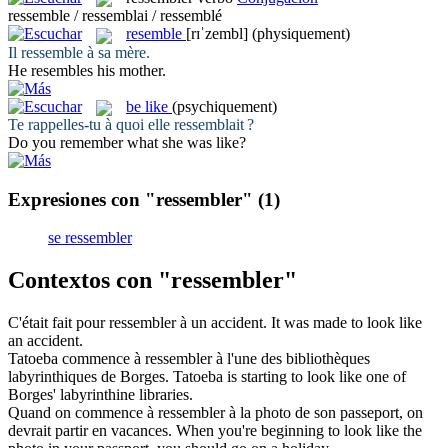
ressemble / ressemblai / ressemblé
resemble
[rɪˈzembl]
(physiquement)
Il
ressemble
à sa mère.
He
resembles
his mother.
be like
(psychiquement)
Te rappelles-tu à quoi elle
ressemblait
?
Do you remember what she
was like
?
Expresiones con "ressembler"
(1)
se ressembler
Contextos con "ressembler"
C'était fait pour
ressembler
à un accident.
It was made to
look like
an accident.
Tatoeba commence à
ressembler
à l'une des bibliothèques
labyrinthiques de Borges.
Tatoeba is starting to
look like
one of
Borges' labyrinthine libraries.
Quand on commence à
ressembler
à la photo de son passeport, on
devrait partir en vacances.
When you're beginning to
look like
the