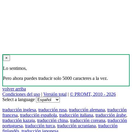
×
Lo sentimos,
Pero ahora puedes traducir solo 5000 caracteres a la vez.
volver arriba
Condiciones del uso
|
Versión total
|
© PROMT, 2010 - 2026
Select a language
traducción inglesa
,
traducción rusa
,
traducción alemana
,
traducción
francesa
,
traducción española
,
traducción italiana
,
traducción árabe
,
traducción kazaja
,
traducción china
,
traducción coreana
,
traducción
portuguesa
,
traducción turca
,
traducción ucraniana
,
traducción
finlandés
,
traducción japonesa