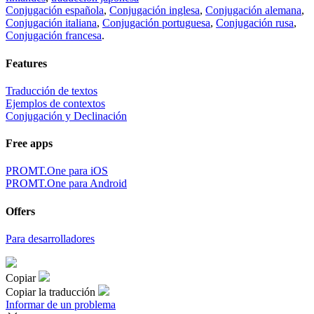
Conjugación española
,
Conjugación inglesa
,
Conjugación alemana
,
Conjugación italiana
,
Conjugación portuguesa
,
Conjugación rusa
,
Conjugación francesa
.
Features
Traducción de textos
Ejemplos de contextos
Conjugación y Declinación
Free apps
PROMT.One para iOS
PROMT.One para Android
Offers
Para desarrolladores
Copiar
Copiar la traducción
Informar de un problema