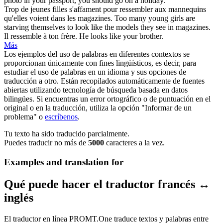
photo in your passport, you should go on a holiday.
Trop de jeunes filles s'affament pour
ressembler
aux mannequins
qu'elles voient dans les magazines.
Too many young girls are
starving themselves to
look like
the models they see in magazines.
Il
ressemble
à ton frère.
He
looks like
your brother.
Más
Los ejemplos del uso de palabras en diferentes contextos se
proporcionan únicamente con fines lingüísticos, es decir, para
estudiar el uso de palabras en un idioma y sus opciones de
traducción a otro. Están recopilados automáticamente de fuentes
abiertas utilizando tecnología de búsqueda basada en datos
bilingües. Si encuentras un error ortográfico o de puntuación en el
original o en la traducción, utiliza la opción "Informar de un
problema" o
escríbenos
.
Tu texto ha sido traducido parcialmente.
Puedes traducir no más de
5000
caracteres a la vez.
Examples and translation for
Qué puede hacer el traductor francés ↔
inglés
El traductor en línea PROMT.One traduce textos y palabras entre