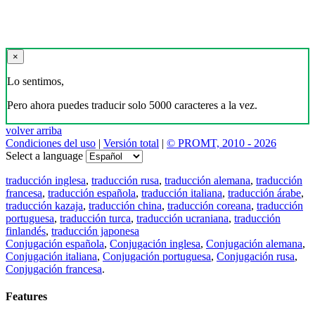
×
Lo sentimos,
Pero ahora puedes traducir solo 5000 caracteres a la vez.
volver arriba
Condiciones del uso
|
Versión total
|
© PROMT, 2010 - 2026
Select a language
traducción inglesa
,
traducción rusa
,
traducción alemana
,
traducción
francesa
,
traducción española
,
traducción italiana
,
traducción árabe
,
traducción kazaja
,
traducción china
,
traducción coreana
,
traducción
portuguesa
,
traducción turca
,
traducción ucraniana
,
traducción
finlandés
,
traducción japonesa
Conjugación española
,
Conjugación inglesa
,
Conjugación alemana
,
Conjugación italiana
,
Conjugación portuguesa
,
Conjugación rusa
,
Conjugación francesa
.
Features