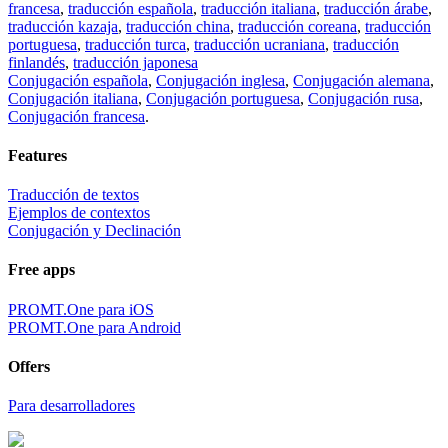
francesa
,
traducción española
,
traducción italiana
,
traducción árabe
,
traducción kazaja
,
traducción china
,
traducción coreana
,
traducción
portuguesa
,
traducción turca
,
traducción ucraniana
,
traducción
finlandés
,
traducción japonesa
Conjugación española
,
Conjugación inglesa
,
Conjugación alemana
,
Conjugación italiana
,
Conjugación portuguesa
,
Conjugación rusa
,
Conjugación francesa
.
Features
Traducción de textos
Ejemplos de contextos
Conjugación y Declinación
Free apps
PROMT.One para iOS
PROMT.One para Android
Offers
Para desarrolladores