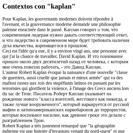
Contextos con "kaplan"
Pour
Kaplan
, les gouvernants modernes doivent répondre à
l'avenant, et la gouvernance moderne demande une philosophie
païenne enracinée dans le passé.
Каплан
говорит о том, что
современным лидерам нужно давать соответствующий ответ,
и что лидерство в современном мире будет требовать наличия
духа язычества, коренящегося в прошлом.
Ceci est l'idée qu'a eue, il y a environ vingt ans, une personne avec
qui j'ai la chance de travailler, David
Kaplan
.
И это понимание
пришло около двух десятилетий назад от человека, с которым
мне очень повезло работать, - это Давид
Каплан
.
L'auteur Robert
Kaplan
évoque la naissance d'une nouvelle "classe
de guerriers, aussi cruelle que jamais et mieux armée" qui va des
mafiosi russes aux rois des stupéfiants latinos en passant par les
terroristes qui glorifient la violence, à l'image des Grecs anciens lors
du sac de Troie.
Писатель Роберт
Каплан
указывает на
рождение нового "класса воителей, жестокого как никогда, а
также лучше вооруженного", который варьируется от русской
мафии и латиноамериканских наркобаронов до террористов,
которые воспевают насилие, как древние греки это делали с
разграблением Трои.
Robert
Kaplan
a très justement remarqué que "la géographie
indienne est une histoire d'invasions venant du nord-ouest" et que