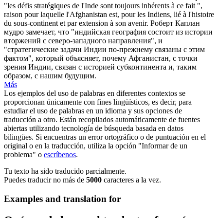
"les défis stratégiques de l'Inde sont toujours inhérents à ce fait ",
raison pour laquelle l'Afghanistan est, pour les Indiens, lié à l'histoire
du sous-continent et par extension à son avenir.
Роберт
Каплан
мудро замечает, что "индийская география состоит из истории
вторжений с северо-западного направления", и
"стратегические задачи Индии по-прежнему связаны с этим
фактом", который объясняет, почему Афганистан, с точки
зрения Индии, связан с историей субконтинента и, таким
образом, с нашим будущим.
Más
Los ejemplos del uso de palabras en diferentes contextos se
proporcionan únicamente con fines lingüísticos, es decir, para
estudiar el uso de palabras en un idioma y sus opciones de
traducción a otro. Están recopilados automáticamente de fuentes
abiertas utilizando tecnología de búsqueda basada en datos
bilingües. Si encuentras un error ortográfico o de puntuación en el
original o en la traducción, utiliza la opción "Informar de un
problema" o
escríbenos
.
Tu texto ha sido traducido parcialmente.
Puedes traducir no más de
5000
caracteres a la vez.
Examples and translation for