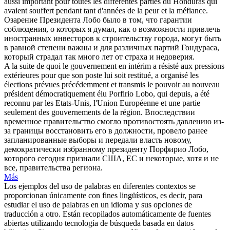
aussi important pour toutes les différentes parties du Honduras qui
avaient souffert pendant tant d'années de la peur et la méfiance.
Озарение Президента
Лобо
было в том, что гарантии
соблюдения, о которых я думал, как о возможности привлечь
иностранных инвесторов к строительству города, могут быть
в равной степени важны и для различных партий Гондураса,
который страдал так много лет от страха и недоверия.
A la suite de quoi le gouvernement en intérim a résisté aux pressions
extérieures pour que son poste lui soit restitué, a organisé les
élections prévues précédemment et transmis le pouvoir au nouveau
président démocratiquement élu Porfirio
Lobo
, qui depuis, a été
reconnu par les Etats-Unis, l'Union Européenne et une partie
seulement des gouvernements de la région.
Впоследствии
временное правительство смогло противостоять давлению из-
за границы восстановить его в должности, провело ранее
запланированные выборы и передали власть новому,
демократически избранному президенту Порфирио
Лобо
,
которого сегодня признали США, ЕС и некоторые, хотя и не
все, правительства региона.
Más
Los ejemplos del uso de palabras en diferentes contextos se
proporcionan únicamente con fines lingüísticos, es decir, para
estudiar el uso de palabras en un idioma y sus opciones de
traducción a otro. Están recopilados automáticamente de fuentes
abiertas utilizando tecnología de búsqueda basada en datos