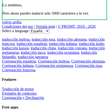
Lo sentimos,
Pero ahora puedes traducir solo 5000 caracteres a la vez.
volver arriba
Condiciones del uso
|
Versión total
|
© PROMT, 2010 - 2026
Select a language
traducción inglesa
,
traducción rusa
,
traducción alemana
,
traducción
francesa
,
traducción española
,
traducción italiana
,
traducción árabe
,
traducción kazaja
,
traducción china
,
traducción coreana
,
traducción
portuguesa
,
traducción turca
,
traducción ucraniana
,
traducción
finlandés
,
traducción japonesa
Conjugación española
,
Conjugación inglesa
,
Conjugación alemana
,
Conjugación italiana
,
Conjugación portuguesa
,
Conjugación rusa
,
Conjugación francesa
.
Features
Traducción de textos
Ejemplos de contextos
Conjugación y Declinación
Free apps