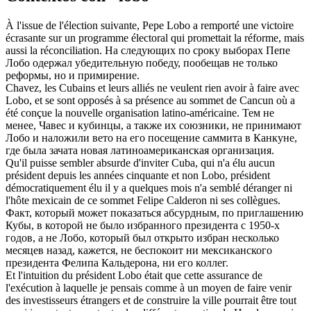
À l'issue de l'élection suivante, Pepe
Lobo
a remporté une victoire
écrasante sur un programme électoral qui promettait la réforme, mais
aussi la réconciliation.
На следующих по сроку выборах Пепе
Лобо
одержал убедительную победу, пообещав не только
реформы, но и примирение.
Chavez, les Cubains et leurs alliés ne veulent rien avoir à faire avec
Lobo
, et se sont opposés à sa présence au sommet de Cancun où a
été conçue la nouvelle organisation latino-américaine.
Тем не
менее, Чавес и кубинцы, а также их союзники, не принимают
Лобо
и наложили вето на его посещение саммита в Канкуне,
где была зачата новая латиноамериканская организация.
Qu'il puisse sembler absurde d'inviter Cuba, qui n'a élu aucun
président depuis les années cinquante et non
Lobo
, président
démocratiquement élu il y a quelques mois n'a semblé déranger ni
l'hôte mexicain de ce sommet Felipe Calderon ni ses collègues.
Факт, который может показаться абсурдным, по приглашению
Кубы, в которой не было избранного президента с 1950-х
годов, а не
Лобо
, который был открыто избран несколько
месяцев назад, кажется, не беспокоит ни мексиканского
президента Фелипа Кальдерона, ни его коллег.
Et l'intuition du président
Lobo
était que cette assurance de
l'exécution à laquelle je pensais comme à un moyen de faire venir
des investisseurs étrangers et de construire la ville pourrait être tout