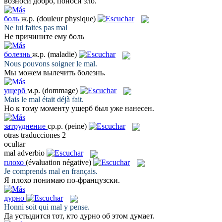
возноси добро, поноси
зло
.
боль
ж.р.
(douleur physique)
Ne lui faites pas
mal
Не причините ему
боль
болезнь
ж.р.
(maladie)
Nous pouvons soigner le
mal
.
Мы можем вылечить
болезнь
.
ущерб
м.р.
(dommage)
Mais le
mal
était déjà fait.
Но к тому моменту
ущерб
был уже нанесен.
затруднение
ср.р.
(peine)
otras traducciones
2
ocultar
mal
adverbio
плохо
(évaluation négative)
Je comprends
mal
en français.
Я
плохо
понимаю по-французски.
дурно
Honni soit qui
mal
y pense.
Да устыдится тот, кто
дурно
об этом думает.