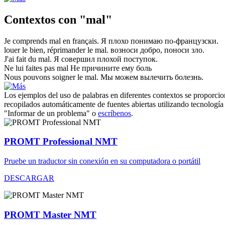
Contextos con "mal"
Je comprends
mal
en français.
Я
плохо
понимаю по-французски.
louer le bien, réprimander le
mal
.
возноси добро, поноси
зло
.
J'ai fait du
mal
.
Я совершил
плохой
поступок.
Ne lui faites pas
mal
Не причините ему
боль
Nous pouvons soigner le
mal
.
Мы можем вылечить
болезнь
.
Los ejemplos del uso de palabras en diferentes contextos se proporcion
recopilados automáticamente de fuentes abiertas utilizando tecnología 
"Informar de un problema" o
escríbenos
.
PROMT Professional NMT
Pruebe un traductor sin conexión en su computadora o portátil
DESCARGAR
PROMT Master NMT