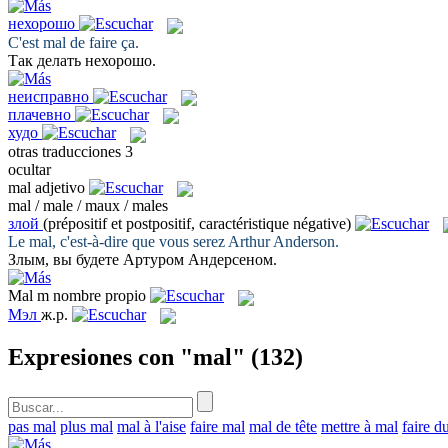
нехорошо
C'est
mal
de faire ça.
Так делать
нехорошо
.
неисправно
плачевно
худо
otras traducciones
3
ocultar
mal
adjetivo
mal / male / maux / males
злой
(prépositif et postpositif, caractéristique négative)
Le
mal
, c'est-à-dire que vous serez Arthur Anderson.
Злым
, вы будете Артуром Андерсеном.
Mal
m
nombre propio
Мэл
ж.р.
Expresiones con "mal"
(132)
pas mal
plus mal
mal à l'aise
faire mal
mal de tête
mettre à mal
faire d