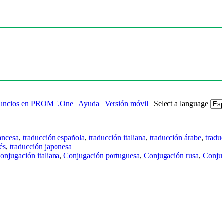
uncios en PROMT.One
|
Ayuda
|
Versión móvil
|
Select a language
ancesa
,
traducción española
,
traducción italiana
,
traducción árabe
,
tradu
és
,
traducción japonesa
onjugación italiana
,
Conjugación portuguesa
,
Conjugación rusa
,
Conju