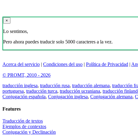
×
Lo sentimos,
Pero ahora puedes traducir solo 5000 caracteres a la vez.
Acerca del servicio
|
Condiciones del uso
|
Política de Privacidad
|
An
© PROMT, 2010 - 2026
traducción inglesa
,
traducción rusa
,
traducción alemana
,
traducción fr
portuguesa
,
traducción turca
,
traducción ucraniana
,
traducción finland
Conjugación española
,
Conjugación inglesa
,
Conjugación alemana
,
C
Features
Traducción de textos
Ejemplos de contextos
Conjugación y Declinación