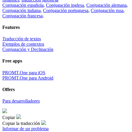
Conjugación española
,
Conjugación inglesa
,
Conjugación alemana
,
Conjugación italiana
,
Conjugación portuguesa
,
Conjugación rusa
,
Conjugación francesa
.
Features
Traducción de textos
Ejemplos de contextos
Conjugación y Declinación
Free apps
PROMT.One para iOS
PROMT.One para Android
Offers
Para desarrolladores
Copiar
Copiar la traducción
Informar de un problema