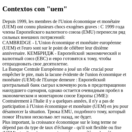
Contextos con "uem"
Depuis 1999, les membres de l'Union économique et monétaire
(
UEM
) ont connu plusieurs chocs exogènes graves :
С 1999 года
члены Европейского валютного союза (EMU) перенесли ряд
сильных внешних потрясений:
CAMBRIDGE - L'Union économique et monétaire européenne
(
UEM
) et l'euro sont sur le point de célébrer leur dixième
anniversaire.
КЕМБРИДЖ - Европейский экономический и
валютный союз (ЕВС) и евро готовятся к тому, чтобы
отпраздновать свое десятилетие.
La Banque Centrale Européenne a joué un rôle crucial pour
empêcher le pire, mais la lacune évidente de l'union économique et
monétaire (
UEM
) de l'Europe demeure :
Европейский
центральный банк сыграл ключевую роль в предотвращении
наихудшего сценария, однако остается очевидным пробел в
экономическом и монетарном союзе Европы (ЭМЕ):
Contrairement à l'Italie il y a quelques années, il n'y a pas de
participation à l'Union économique et monétaire (
UEM
) en jeu pour
désamorcer la situation.
Трюка EMU, подобного тому, который
помог Италии несколько лет назад, не будет.
Plus important, la croissance économique sur le long terme ne
dépend pas du type de taux d'échange - qu'il soit flexible ou fixe