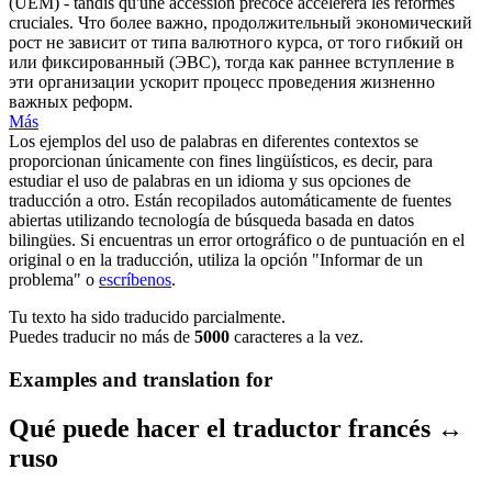
(
UEM
) - tandis qu'une accession précoce accélèrera les réformes
cruciales.
Что более важно, продолжительный экономический
рост не зависит от типа валютного курса, от того гибкий он
или фиксированный (ЭВС), тогда как раннее вступление в
эти организации ускорит процесс проведения жизненно
важных реформ.
Más
Los ejemplos del uso de palabras en diferentes contextos se
proporcionan únicamente con fines lingüísticos, es decir, para
estudiar el uso de palabras en un idioma y sus opciones de
traducción a otro. Están recopilados automáticamente de fuentes
abiertas utilizando tecnología de búsqueda basada en datos
bilingües. Si encuentras un error ortográfico o de puntuación en el
original o en la traducción, utiliza la opción "Informar de un
problema" o
escríbenos
.
Tu texto ha sido traducido parcialmente.
Puedes traducir no más de
5000
caracteres a la vez.
Examples and translation for
Qué puede hacer el traductor francés ↔
ruso