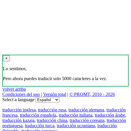
×
Lo sentimos,
Pero ahora puedes traducir solo 5000 caracteres a la vez.
volver arriba
Condiciones del uso
|
Versión total
|
© PROMT, 2010 - 2026
Select a language
traducción inglesa
,
traducción rusa
,
traducción alemana
,
traducción
francesa
,
traducción española
,
traducción italiana
,
traducción árabe
,
traducción kazaja
,
traducción china
,
traducción coreana
,
traducción
portuguesa
,
traducción turca
,
traducción ucraniana
,
traducción
finlandés
,
traducción japonesa