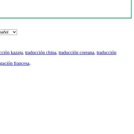
cción kazaja
,
traducción china
,
traducción coreana
,
traducción
gación francesa
.