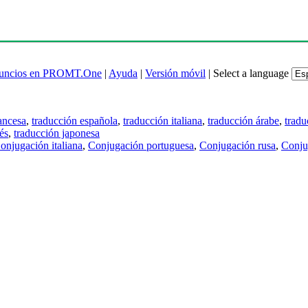
uncios en PROMT.One
|
Ayuda
|
Versión móvil
|
Select a language
ancesa
,
traducción española
,
traducción italiana
,
traducción árabe
,
tradu
és
,
traducción japonesa
onjugación italiana
,
Conjugación portuguesa
,
Conjugación rusa
,
Conju