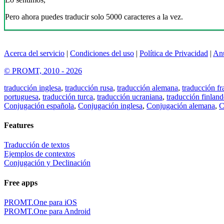
Pero ahora puedes traducir solo 5000 caracteres a la vez.
Acerca del servicio
|
Condiciones del uso
|
Política de Privacidad
|
An
© PROMT, 2010 - 2026
traducción inglesa
,
traducción rusa
,
traducción alemana
,
traducción fr
portuguesa
,
traducción turca
,
traducción ucraniana
,
traducción finland
Conjugación española
,
Conjugación inglesa
,
Conjugación alemana
,
C
Features
Traducción de textos
Ejemplos de contextos
Conjugación y Declinación
Free apps
PROMT.One para iOS
PROMT.One para Android