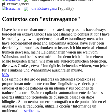
pl.
extravagances
die
Extravaganz
f
(quality)
Contextos con "extravagance"
I have been more than once intoxicated, my passions have always
bordered on
extravagance
: I am not ashamed to confess it; for I have
learned, by my own experience, that all extraordinary men, who
have accomplished great and astonishing actions, have ever been
decried by the world as drunken or insane.
Ich bin mehr als einmal
trunken gewesen, meine Leidenschaften waren nie weit vom
Wahnsinn, und beides reut mich nicht: denn ich habe in meinem
Maße begreifen lernen, wie man alle außerordentlichen Menschen,
die etwas Großes, etwas Unmöglichscheinendes wirkten, von jeher
für Trunkene und Wahnsinnige ausschreien musste.
Más
Los ejemplos del uso de palabras en diferentes contextos se
proporcionan únicamente con fines lingüísticos, es decir, para
estudiar el uso de palabras en un idioma y sus opciones de
traducción a otro. Están recopilados automáticamente de fuentes
abiertas utilizando tecnología de búsqueda basada en datos
bilingües. Si encuentras un error ortográfico o de puntuación en el
original o en la traducción, utiliza la opción "Informar de un
problema" o
escríbenos
.