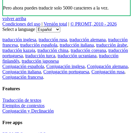
Pero ahora puedes traducir solo 5000 caracteres a la vez.
volver arriba
Condiciones del uso
|
Versión total
|
© PROMT, 2010 - 2026
Select a language
traducción inglesa
,
traducción rusa
,
traducción alemana
,
traducción
francesa
,
traducción española
,
traducción italiana
,
traducción árabe
,
traducción kazaja
,
traducción china
,
traducción coreana
,
traducción
portuguesa
,
traducción turca
,
traducción ucraniana
,
traducción
finlandés
,
traducción japonesa
Conjugación española
,
Conjugación inglesa
,
Conjugación alemana
,
Conjugación italiana
,
Conjugación portuguesa
,
Conjugación rusa
,
Conjugación francesa
.
Features
Traducción de textos
Ejemplos de contextos
Conjugación y Declinación
Free apps