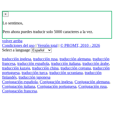
×
Lo sentimos,
Pero ahora puedes traducir solo 5000 caracteres a la vez.
volver arriba
Condiciones del uso
|
Versión total
|
© PROMT, 2010 - 2026
Select a language
traducción inglesa
,
traducción rusa
,
traducción alemana
,
traducción
francesa
,
traducción española
,
traducción italiana
,
traducción árabe
,
traducción kazaja
,
traducción china
,
traducción coreana
,
traducción
portuguesa
,
traducción turca
,
traducción ucraniana
,
traducción
finlandés
,
traducción japonesa
Conjugación española
,
Conjugación inglesa
,
Conjugación alemana
,
Conjugación italiana
,
Conjugación portuguesa
,
Conjugación rusa
,
Conjugación francesa
.
Features
Traducción de textos