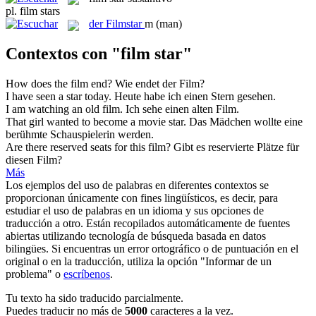
pl.
film stars
der
Filmstar
m
(man)
Contextos con "film star"
How does the
film
end?
Wie endet der
Film
?
I have seen a
star
today.
Heute habe ich einen
Stern
gesehen.
I am watching an old
film
.
Ich sehe einen alten
Film
.
That girl wanted to become a movie
star
.
Das Mädchen wollte eine
berühmte Schauspielerin werden.
Are there reserved seats for this
film
?
Gibt es reservierte Plätze für
diesen
Film
?
Más
Los ejemplos del uso de palabras en diferentes contextos se
proporcionan únicamente con fines lingüísticos, es decir, para
estudiar el uso de palabras en un idioma y sus opciones de
traducción a otro. Están recopilados automáticamente de fuentes
abiertas utilizando tecnología de búsqueda basada en datos
bilingües. Si encuentras un error ortográfico o de puntuación en el
original o en la traducción, utiliza la opción "Informar de un
problema" o
escríbenos
.
Tu texto ha sido traducido parcialmente.
Puedes traducir no más de
5000
caracteres a la vez.