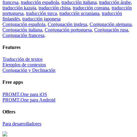
francesa
,
traducción española
,
traducción italiana
,
traducción árabe
,
traducción kazaja
,
traducción china
,
traducción coreana
,
traducción
portuguesa
,
traducción turca
,
traducción ucraniana
,
traducción
finlandés
,
traducción japonesa
Conjugación española
,
Conjugación inglesa
,
Conjugación alemana
,
Conjugación italiana
,
Conjugación portuguesa
,
Conjugación rusa
,
Conjugación francesa
.
Features
Traducción de textos
Ejemplos de contextos
Conjugación y Declinación
Free apps
PROMT.One para iOS
PROMT.One para Android
Offers
Para desarrolladores