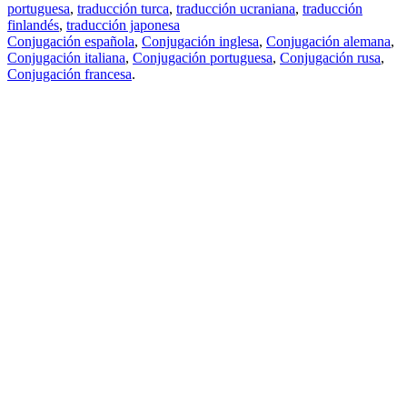
portuguesa
,
traducción turca
,
traducción ucraniana
,
traducción
finlandés
,
traducción japonesa
Conjugación española
,
Conjugación inglesa
,
Conjugación alemana
,
Conjugación italiana
,
Conjugación portuguesa
,
Conjugación rusa
,
Conjugación francesa
.
Features
Traducción de textos
Ejemplos de contextos
Conjugación y Declinación
Free apps
PROMT.One para iOS
PROMT.One para Android
Offers
Para desarrolladores
Copiar
Copiar la traducción