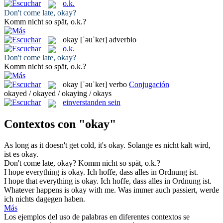
o.k.
Don't come late,
okay
?
Komm nicht so spät,
o.k.
?
okay
[ˈəuˈkeɪ]
adverbio
o.k.
Don't come late,
okay
?
Komm nicht so spät,
o.k.
?
okay
[ˈəuˈkeɪ]
verbo
Conjugación
okayed / okayed / okaying / okays
einverstanden sein
Contextos con "okay"
As long as it doesn't get cold, it's
okay
.
Solange es nicht kalt wird,
ist es
okay
.
Don't come late,
okay
?
Komm nicht so spät,
o.k.
?
I hope everything is
okay
.
Ich hoffe, dass alles in Ordnung ist.
I hope that everything is
okay
.
Ich hoffe, dass alles in Ordnung ist.
Whatever happens is
okay
with me.
Was immer auch passiert, werde
ich nichts dagegen haben.
Más
Los ejemplos del uso de palabras en diferentes contextos se