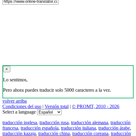
×
Lo sentimos,
Pero ahora puedes traducir solo 5000 caracteres a la vez.
volver arriba
Condiciones del uso
|
Versión total
|
© PROMT, 2010 - 2026
Select a language
traducción inglesa
,
traducción rusa
,
traducción alemana
,
traducción
francesa
,
traducción española
,
traducción italiana
,
traducción árabe
,
traducción kazaja
,
traducción china
,
traducción coreana
,
traducción