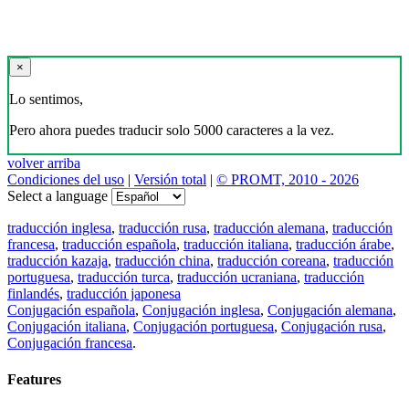
×
Lo sentimos,
Pero ahora puedes traducir solo 5000 caracteres a la vez.
volver arriba
Condiciones del uso
|
Versión total
|
© PROMT, 2010 - 2026
Select a language
traducción inglesa
,
traducción rusa
,
traducción alemana
,
traducción
francesa
,
traducción española
,
traducción italiana
,
traducción árabe
,
traducción kazaja
,
traducción china
,
traducción coreana
,
traducción
portuguesa
,
traducción turca
,
traducción ucraniana
,
traducción
finlandés
,
traducción japonesa
Conjugación española
,
Conjugación inglesa
,
Conjugación alemana
,
Conjugación italiana
,
Conjugación portuguesa
,
Conjugación rusa
,
Conjugación francesa
.
Features