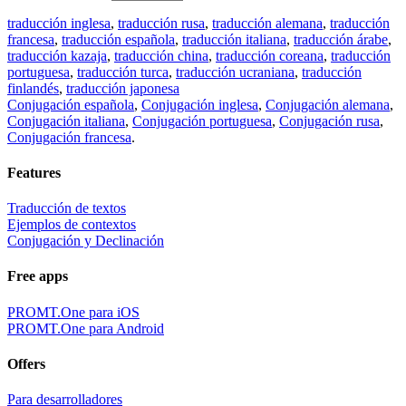
traducción inglesa
,
traducción rusa
,
traducción alemana
,
traducción
francesa
,
traducción española
,
traducción italiana
,
traducción árabe
,
traducción kazaja
,
traducción china
,
traducción coreana
,
traducción
portuguesa
,
traducción turca
,
traducción ucraniana
,
traducción
finlandés
,
traducción japonesa
Conjugación española
,
Conjugación inglesa
,
Conjugación alemana
,
Conjugación italiana
,
Conjugación portuguesa
,
Conjugación rusa
,
Conjugación francesa
.
Features
Traducción de textos
Ejemplos de contextos
Conjugación y Declinación
Free apps
PROMT.One para iOS
PROMT.One para Android
Offers
Para desarrolladores