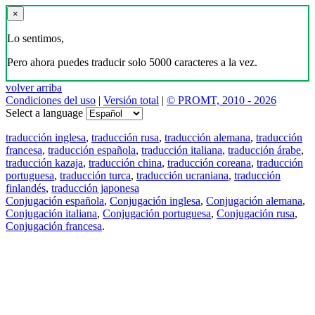
×
Lo sentimos,
Pero ahora puedes traducir solo 5000 caracteres a la vez.
volver arriba
Condiciones del uso
|
Versión total
|
© PROMT, 2010 - 2026
Select a language
traducción inglesa
,
traducción rusa
,
traducción alemana
,
traducción
francesa
,
traducción española
,
traducción italiana
,
traducción árabe
,
traducción kazaja
,
traducción china
,
traducción coreana
,
traducción
portuguesa
,
traducción turca
,
traducción ucraniana
,
traducción
finlandés
,
traducción japonesa
Conjugación española
,
Conjugación inglesa
,
Conjugación alemana
,
Conjugación italiana
,
Conjugación portuguesa
,
Conjugación rusa
,
Conjugación francesa
.
Features
Traducción de textos
Ejemplos de contextos
Conjugación y Declinación