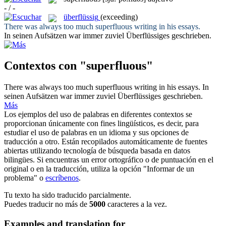
- / -
überflüssig
(exceeding)
There was always too much
superfluous
writing in his essays.
In seinen Aufsätzen war immer zuviel
Überflüssiges
geschrieben.
Contextos con "superfluous"
There was always too much
superfluous
writing in his essays.
In
seinen Aufsätzen war immer zuviel
Überflüssiges
geschrieben.
Más
Los ejemplos del uso de palabras en diferentes contextos se
proporcionan únicamente con fines lingüísticos, es decir, para
estudiar el uso de palabras en un idioma y sus opciones de
traducción a otro. Están recopilados automáticamente de fuentes
abiertas utilizando tecnología de búsqueda basada en datos
bilingües. Si encuentras un error ortográfico o de puntuación en el
original o en la traducción, utiliza la opción "Informar de un
problema" o
escríbenos
.
Tu texto ha sido traducido parcialmente.
Puedes traducir no más de
5000
caracteres a la vez.
Examples and translation for