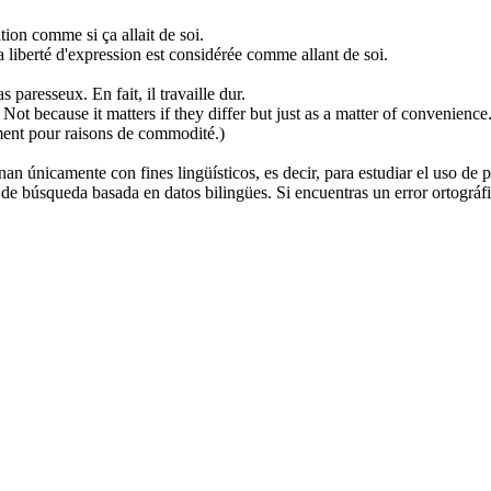
ition comme si ça allait de soi.
a liberté d'expression est considérée comme allant de soi.
as paresseux.
En fait
, il travaille dur.
ot because it matters if they differ but just
as a matter of
convenience.
ment pour raisons de commodité.)
an únicamente con fines lingüísticos, es decir, para estudiar el uso de 
de búsqueda basada en datos bilingües. Si encuentras un error ortográfic