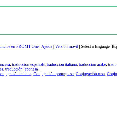
uncios en PROMT.One
|
Ayuda
|
Versión móvil
|
Select a language
ancesa
,
traducción española
,
traducción italiana
,
traducción árabe
,
tradu
és
,
traducción japonesa
onjugación italiana
,
Conjugación portuguesa
,
Conjugación rusa
,
Conju