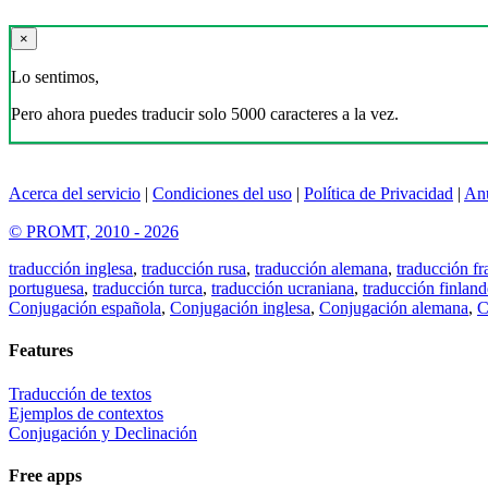
×
Lo sentimos,
Pero ahora puedes traducir solo 5000 caracteres a la vez.
Acerca del servicio
|
Condiciones del uso
|
Política de Privacidad
|
An
© PROMT, 2010 - 2026
traducción inglesa
,
traducción rusa
,
traducción alemana
,
traducción fr
portuguesa
,
traducción turca
,
traducción ucraniana
,
traducción finland
Conjugación española
,
Conjugación inglesa
,
Conjugación alemana
,
C
Features
Traducción de textos
Ejemplos de contextos
Conjugación y Declinación
Free apps