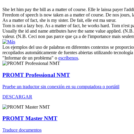
She let him pay the bill
as a matter of course
.
Elle le laissa payer l'add
Freedom of speech is now taken
as a matter of course
.
De nos jours, l
As a matter of
fact, she is my sister.
De
fait, elle est ma sœur.
Tom is not a lazy boy.
As a matter of
fact, he works hard.
Tom n'est p
Usually the id and name attributes have the same value applied. (N.B. N
valeur. (N.B. Ceci non pas parce que ça a de l'importance mais seule
Los ejemplos del uso de palabras en diferentes contextos se proporcion
recopilados automáticamente de fuentes abiertas utilizando tecnología 
"Informar de un problema" o
escríbenos
.
PROMT Professional NMT
Pruebe un traductor sin conexión en su computadora o portátil
DESCARGAR
PROMT Master NMT
Traduce documentos