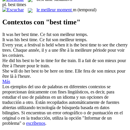
pl.
best times
le
meilleur moment
m
(temporal)
Contextos con "best time"
It was her
best time
.
Ce fut son meilleur temps.
It was his
best time
.
Ce fut son meilleur temps.
Every year, a festival is held when it is the
best time
to see the cherry
trees.
Chaque année, il y a une fête à la meilleure période pour voir
les cerisiers.
He did his
best
to be in
time
for the train.
Il a fait de son mieux pour
être à l'
heure
pour le train.
She will do her
best
to be here on
time
.
Elle fera de son mieux pour
être là à l'
heure
.
Más
Los ejemplos del uso de palabras en diferentes contextos se
proporcionan únicamente con fines lingüísticos, es decir, para
estudiar el uso de palabras en un idioma y sus opciones de
traducción a otro. Están recopilados automáticamente de fuentes
abiertas utilizando tecnología de búsqueda basada en datos
bilingües. Si encuentras un error ortográfico o de puntuación en el
original o en la traducción, utiliza la opción "Informar de un
problema" o
escríbenos
.