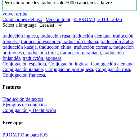
Pero ahora puedes traducir solo 5000 caracteres a la vez.
volver arriba
Condiciones del uso
|
Versión total
|
© PROMT, 2010 - 2026
Select a language
traducción inglesa
,
traducción rusa
,
traducción alemana
,
traducción
francesa
,
traducción española
,
traducción italiana
,
traducción árabe
,
traducción kazaja
,
traducción china
,
traducción coreana
,
traducción
portuguesa
,
traducción turca
,
traducción ucraniana
,
traducción
finlandés
,
traducción japonesa
Conjugación española
,
Conjugación inglesa
,
Conjugación alemana
,
Conjugación italiana
,
Conjugación portuguesa
,
Conjugación rusa
,
Conjugación francesa
.
Features
Traducción de textos
Ejemplos de contextos
Conjugación y Declinación
Free apps
PROMT.One para iOS