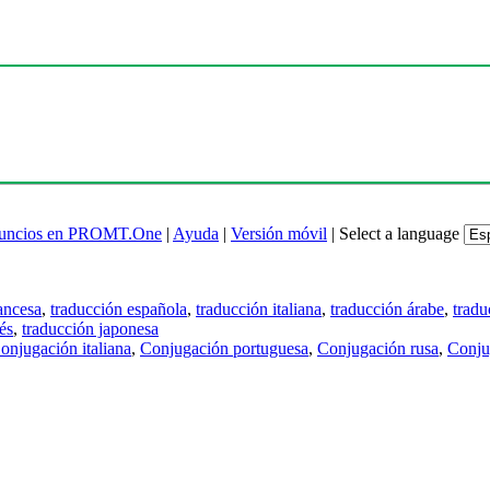
uncios en PROMT.One
|
Ayuda
|
Versión móvil
|
Select a language
ancesa
,
traducción española
,
traducción italiana
,
traducción árabe
,
tradu
és
,
traducción japonesa
onjugación italiana
,
Conjugación portuguesa
,
Conjugación rusa
,
Conju