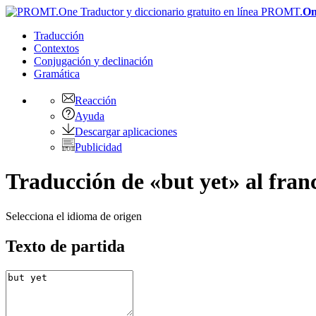
PROMT.
On
Traducción
Contextos
Conjugación
y declinación
Gramática
Reacción
Ayuda
Descargar aplicaciones
Publicidad
Traducción de «but yet» al fran
Selecciona el idioma de origen
Texto de partida