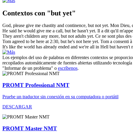
Contextos con "but yet"
God, please give me chastity and continence,
but
not
yet
.
Mon Dieu, d
He said he would give me a call,
but
he hasn't
yet
.
Il a dit qu'il m'appe
They aren't children any more,
but
not adults
yet
.
Ce ne sont plus des
Tom agreed to be here at 2:30,
but
he's not here
yet
.
Tom a consenti à 
It's like the world has already ended and we're all in Hell
but
haven't 
Los ejemplos del uso de palabras en diferentes contextos se proporcion
recopilados automáticamente de fuentes abiertas utilizando tecnología 
"Informar de un problema" o
escríbenos
.
PROMT Professional NMT
Pruebe un traductor sin conexión en su computadora o portátil
DESCARGAR
PROMT Master NMT