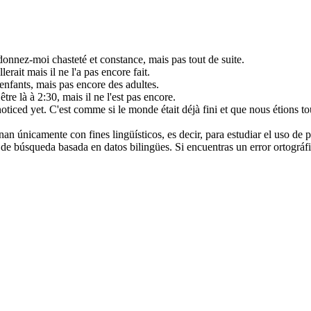
onnez-moi chasteté et constance,
mais
pas tout de suite.
llerait
mais
il ne l'a pas
encore
fait.
 enfants,
mais
pas
encore
des adultes.
être là à 2:30,
mais
il ne l'est pas
encore
.
noticed
yet
.
C'est comme si le monde était déjà fini et que nous étions t
an únicamente con fines lingüísticos, es decir, para estudiar el uso de 
de búsqueda basada en datos bilingües. Si encuentras un error ortográfic