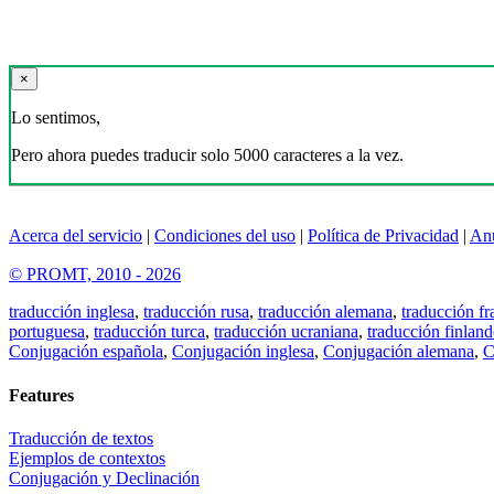
×
Lo sentimos,
Pero ahora puedes traducir solo 5000 caracteres a la vez.
Acerca del servicio
|
Condiciones del uso
|
Política de Privacidad
|
An
© PROMT, 2010 - 2026
traducción inglesa
,
traducción rusa
,
traducción alemana
,
traducción fr
portuguesa
,
traducción turca
,
traducción ucraniana
,
traducción finland
Conjugación española
,
Conjugación inglesa
,
Conjugación alemana
,
C
Features
Traducción de textos
Ejemplos de contextos
Conjugación y Declinación