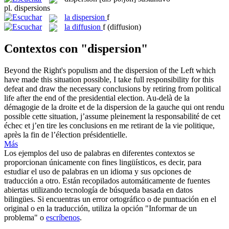
pl.
dispersions
la
dispersion
f
la
diffusion
f
(diffusion)
Contextos con "dispersion"
Beyond the Right's populism and the
dispersion
of the Left which
have made this situation possible, I take full responsibility for this
defeat and draw the necessary conclusions by retiring from political
life after the end of the presidential election.
Au-delà de la
démagogie de la droite et de la
dispersion
de la gauche qui ont rendu
possible cette situation, j’assume pleinement la responsabilité de cet
échec et j’en tire les conclusions en me retirant de la vie politique,
après la fin de l’élection présidentielle.
Más
Los ejemplos del uso de palabras en diferentes contextos se
proporcionan únicamente con fines lingüísticos, es decir, para
estudiar el uso de palabras en un idioma y sus opciones de
traducción a otro. Están recopilados automáticamente de fuentes
abiertas utilizando tecnología de búsqueda basada en datos
bilingües. Si encuentras un error ortográfico o de puntuación en el
original o en la traducción, utiliza la opción "Informar de un
problema" o
escríbenos
.