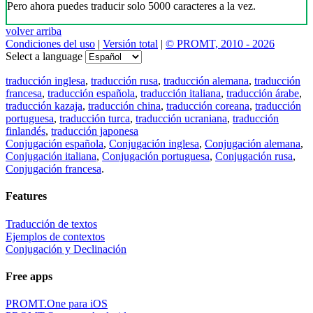
Pero ahora puedes traducir solo 5000 caracteres a la vez.
volver arriba
Condiciones del uso
|
Versión total
|
© PROMT, 2010 - 2026
Select a language
traducción inglesa
,
traducción rusa
,
traducción alemana
,
traducción
francesa
,
traducción española
,
traducción italiana
,
traducción árabe
,
traducción kazaja
,
traducción china
,
traducción coreana
,
traducción
portuguesa
,
traducción turca
,
traducción ucraniana
,
traducción
finlandés
,
traducción japonesa
Conjugación española
,
Conjugación inglesa
,
Conjugación alemana
,
Conjugación italiana
,
Conjugación portuguesa
,
Conjugación rusa
,
Conjugación francesa
.
Features
Traducción de textos
Ejemplos de contextos
Conjugación y Declinación
Free apps
PROMT.One para iOS