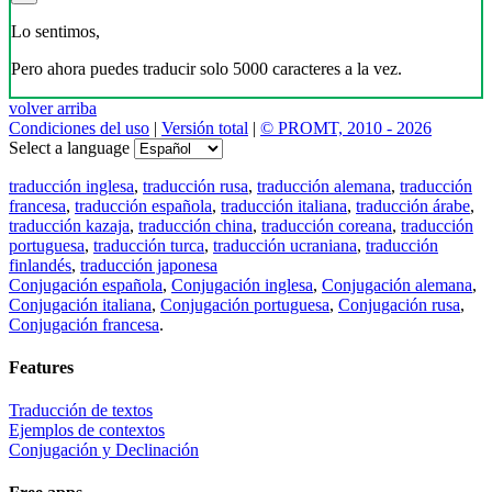
Lo sentimos,
Pero ahora puedes traducir solo 5000 caracteres a la vez.
volver arriba
Condiciones del uso
|
Versión total
|
© PROMT, 2010 - 2026
Select a language
traducción inglesa
,
traducción rusa
,
traducción alemana
,
traducción
francesa
,
traducción española
,
traducción italiana
,
traducción árabe
,
traducción kazaja
,
traducción china
,
traducción coreana
,
traducción
portuguesa
,
traducción turca
,
traducción ucraniana
,
traducción
finlandés
,
traducción japonesa
Conjugación española
,
Conjugación inglesa
,
Conjugación alemana
,
Conjugación italiana
,
Conjugación portuguesa
,
Conjugación rusa
,
Conjugación francesa
.
Features
Traducción de textos
Ejemplos de contextos
Conjugación y Declinación