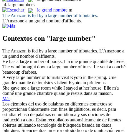
pl.
large numbers
le
grand nombre
m
The Amazon is fed by a
large number
of tributaries.
L'Amazone a un
grand nombre
d'affluents.
Contextos con "large number"
The Amazon is fed by a
large number
of tributaries.
L'Amazone a
un
grand nombre
d'affluents.
He has a
large number
of books.
Il a une grande quantité de livres.
The wind brought down a
large number
of trees.
Le vent a couché
beaucoup d'arbres.
A very
large number
of tourists visit Kyoto in the spring.
Une
grande quantité de touristes visitent Kyoto au printemps.
She gave me a
large
room while I stayed at her house.
Elle m'a
donné une
grande
chambre quand je restais dans sa maison.
Más
Los ejemplos del uso de palabras en diferentes contextos se
proporcionan únicamente con fines lingüísticos, es decir, para
estudiar el uso de palabras en un idioma y sus opciones de
traducción a otro. Están recopilados automáticamente de fuentes
abiertas utilizando tecnología de búsqueda basada en datos
bilingües. Si encuentras un error ortográfico o de puntuación en el