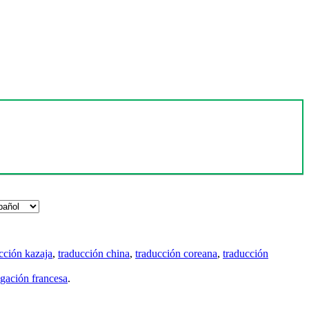
cción kazaja
,
traducción china
,
traducción coreana
,
traducción
gación francesa
.