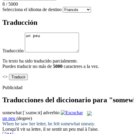
8
/
5000
Selecciona el idioma de destino
Traducción
Traducción
Tu texto ha sido traducido parcialmente.
Puedes traducir no más de
5000
caracteres a la vez.
<>
Publicidad
Traducciones del diccionario para "somew
somewhat
[ˈsʌmwɔt]
adverbio
un peu
(degree)
When he saw her letter, he felt
somewhat
uneasy.
Lorsqu'il vit sa lettre, il se sentit
un peu
mal à l'aise.