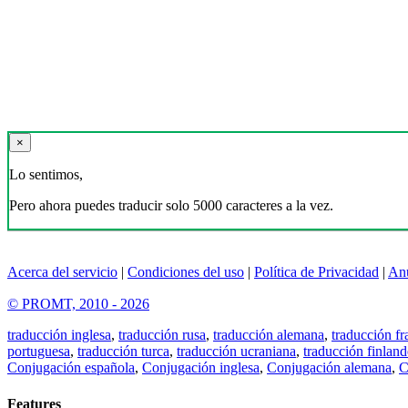
×
Lo sentimos,
Pero ahora puedes traducir solo 5000 caracteres a la vez.
Acerca del servicio
|
Condiciones del uso
|
Política de Privacidad
|
An
© PROMT, 2010 - 2026
traducción inglesa
,
traducción rusa
,
traducción alemana
,
traducción fr
portuguesa
,
traducción turca
,
traducción ucraniana
,
traducción finland
Conjugación española
,
Conjugación inglesa
,
Conjugación alemana
,
C
Features