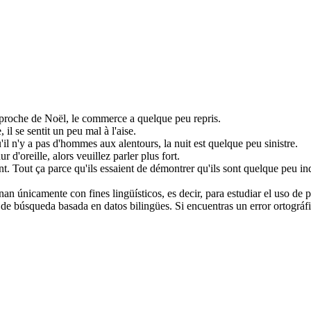
pproche de Noël, le commerce a
quelque peu
repris.
, il se sentit
un peu
mal à l'aise.
'il n'y a pas d'hommes aux alentours, la nuit est
quelque peu
sinistre.
ur d'oreille, alors veuillez parler plus fort.
t.
Tout ça parce qu'ils essaient de démontrer qu'ils sont
quelque peu
in
an únicamente con fines lingüísticos, es decir, para estudiar el uso de 
de búsqueda basada en datos bilingües. Si encuentras un error ortográfic