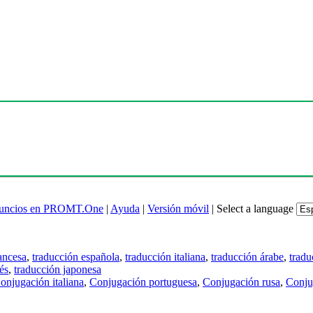
uncios en PROMT.One
|
Ayuda
|
Versión móvil
|
Select a language
ancesa
,
traducción española
,
traducción italiana
,
traducción árabe
,
tradu
és
,
traducción japonesa
onjugación italiana
,
Conjugación portuguesa
,
Conjugación rusa
,
Conju