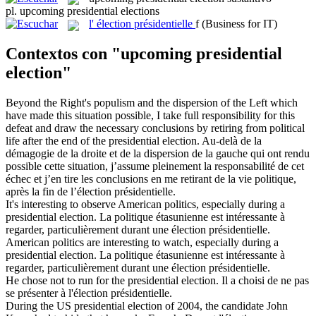
pl.
upcoming presidential elections
l'
élection présidentielle
f
(Business for IT)
Contextos con "upcoming presidential
election"
Beyond the Right's populism and the dispersion of the Left which
have made this situation possible, I take full responsibility for this
defeat and draw the necessary conclusions by retiring from political
life after the end of the
presidential election
.
Au-delà de la
démagogie de la droite et de la dispersion de la gauche qui ont rendu
possible cette situation, j’assume pleinement la responsabilité de cet
échec et j’en tire les conclusions en me retirant de la vie politique,
après la fin de l’élection
présidentielle
.
It's interesting to observe American politics, especially during a
presidential election
.
La politique étasunienne est intéressante à
regarder, particulièrement durant une élection
présidentielle
.
American politics are interesting to watch, especially during a
presidential election
.
La politique étasunienne est intéressante à
regarder, particulièrement durant une élection
présidentielle
.
He chose not to run for the
presidential election
.
Il a choisi de ne pas
se présenter à l'élection
présidentielle
.
During the US
presidential election
of 2004, the candidate John