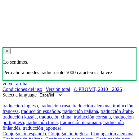
×
Lo sentimos,
Pero ahora puedes traducir solo 5000 caracteres a la vez.
volver arriba
Condiciones del uso
|
Versión total
|
© PROMT, 2010 - 2026
Select a language
traducción inglesa
,
traducción rusa
,
traducción alemana
,
traducción
francesa
,
traducción española
,
traducción italiana
,
traducción árabe
,
traducción kazaja
,
traducción china
,
traducción coreana
,
traducción
portuguesa
,
traducción turca
,
traducción ucraniana
,
traducción
finlandés
,
traducción japonesa
Conjugación española
,
Conjugación inglesa
,
Conjugación alemana
,