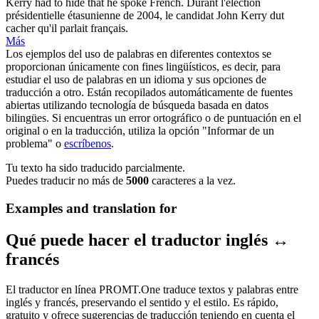
Kerry had to hide that he spoke French.
Durant l'élection
présidentielle
étasunienne de 2004, le candidat John Kerry dut
cacher qu'il parlait français.
Más
Los ejemplos del uso de palabras en diferentes contextos se
proporcionan únicamente con fines lingüísticos, es decir, para
estudiar el uso de palabras en un idioma y sus opciones de
traducción a otro. Están recopilados automáticamente de fuentes
abiertas utilizando tecnología de búsqueda basada en datos
bilingües. Si encuentras un error ortográfico o de puntuación en el
original o en la traducción, utiliza la opción "Informar de un
problema" o
escríbenos
.
Tu texto ha sido traducido parcialmente.
Puedes traducir no más de
5000
caracteres a la vez.
Examples and translation for
Qué puede hacer el traductor inglés ↔
francés
El traductor en línea PROMT.One traduce textos y palabras entre
inglés y francés, preservando el sentido y el estilo. Es rápido,
gratuito y ofrece sugerencias de traducción teniendo en cuenta el