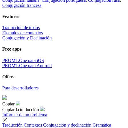
Conjugación italiana
,
Conjugación portuguesa
,
Conjugación rusa
,
Conjugación francesa
.
Features
Traducción de textos
Ejemplos de contextos
Conjugación y Declinación
Free apps
PROMT.One para iOS
PROMT.One para Android
Offers
Para desarrolladores
Copiar
Copiar la traducción
Informar de un problema
Traducción
Contextos
Conjugación
y declinación
Gramática