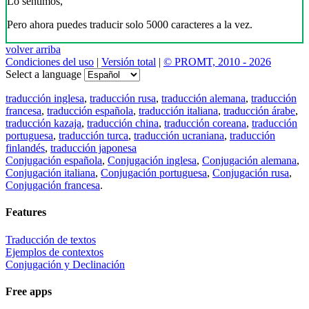
Lo sentimos,
Pero ahora puedes traducir solo 5000 caracteres a la vez.
volver arriba
Condiciones del uso
|
Versión total
|
© PROMT, 2010 - 2026
Select a language
traducción inglesa
,
traducción rusa
,
traducción alemana
,
traducción
francesa
,
traducción española
,
traducción italiana
,
traducción árabe
,
traducción kazaja
,
traducción china
,
traducción coreana
,
traducción
portuguesa
,
traducción turca
,
traducción ucraniana
,
traducción
finlandés
,
traducción japonesa
Conjugación española
,
Conjugación inglesa
,
Conjugación alemana
,
Conjugación italiana
,
Conjugación portuguesa
,
Conjugación rusa
,
Conjugación francesa
.
Features
Traducción de textos
Ejemplos de contextos
Conjugación y Declinación
Free apps