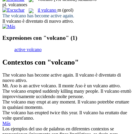
pl.
volcanoes
il
vulcano
m
(geol)
The
volcano
has become active again.
Il
vulcano
è diventato di nuovo attivo.
Expresiones con "volcano"
(1)
active volcano
Contextos con "volcano"
The
volcano
has become active again.
Il
vulcano
è diventato di
nuovo attivo.
Mt. Aso is an active
volcano
.
Il monte Aso è un
vulcano
attivo.
The
volcano
erupted suddenly killing many people.
Il
vulcano
eruttò
improvvisamente uccidendo molte persone.
The
volcano
may erupt at any moment.
Il
vulcano
potrebbe eruttare
in qualsiasi momento.
The
volcano
has erupted twice this year.
Il
vulcano
ha eruttato due
volte quest'anno.
Más
Los ejemplos del uso de palabras en diferentes contextos se