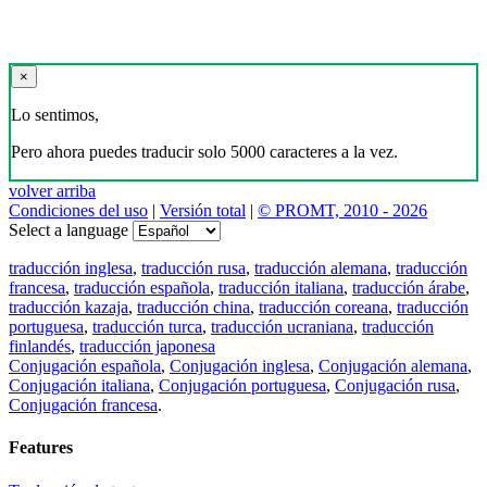
×
Lo sentimos,
Pero ahora puedes traducir solo 5000 caracteres a la vez.
volver arriba
Condiciones del uso
|
Versión total
|
© PROMT, 2010 - 2026
Select a language
traducción inglesa
,
traducción rusa
,
traducción alemana
,
traducción
francesa
,
traducción española
,
traducción italiana
,
traducción árabe
,
traducción kazaja
,
traducción china
,
traducción coreana
,
traducción
portuguesa
,
traducción turca
,
traducción ucraniana
,
traducción
finlandés
,
traducción japonesa
Conjugación española
,
Conjugación inglesa
,
Conjugación alemana
,
Conjugación italiana
,
Conjugación portuguesa
,
Conjugación rusa
,
Conjugación francesa
.
Features