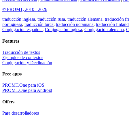
© PROMT, 2010 - 2026
traducción inglesa
,
traducción rusa
,
traducción alemana
,
traducción fr
portuguesa
,
traducción turca
,
traducción ucraniana
,
traducción finland
Conjugación española
,
Conjugación inglesa
,
Conjugación alemana
,
C
Features
Traducción de textos
Ejemplos de contextos
Conjugación y Declinación
Free apps
PROMT.One para iOS
PROMT.One para Android
Offers
Para desarrolladores