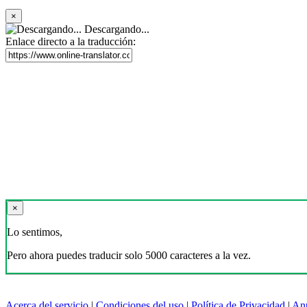
×
Descargando...
Enlace directo a la traducción:
×
Lo sentimos,
Pero ahora puedes traducir solo 5000 caracteres a la vez.
Acerca del servicio
|
Condiciones del uso
|
Política de Privacidad
|
An