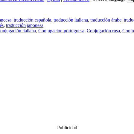
ancesa
,
traducción española
,
traducción italiana
,
traducción árabe
,
tradu
és
,
traducción japonesa
onjugación italiana
,
Conjugación portuguesa
,
Conjugación rusa
,
Conju
Publicidad