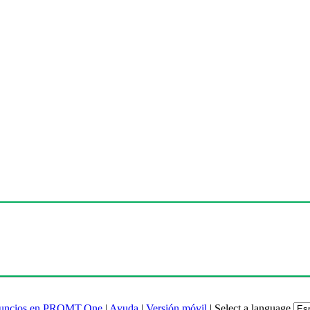
uncios en PROMT.One
|
Ayuda
|
Versión móvil
|
Select a language