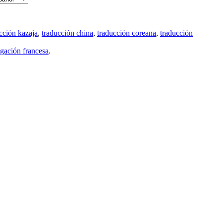
cción kazaja
,
traducción china
,
traducción coreana
,
traducción
gación francesa
.