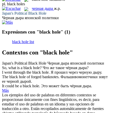
pl.
black holes
черная дыра
ж.р.
Japan's Political
Black Hole
Черная дыра
японской политики
Expresiones con "black hole"
(1)
black hole list
Contextos con "black hole"
Japan's Political
Black Hole
Черная дыра
японской политики
So, what is a
black hole
?
Что же такое
чёрная дыра
?
I went through the
black hole
.
Я прошел через
черную дыру
.
The
black hole
of forged banknotes.
Фальшивомонетчики зовут
ее
черной дырой
.
It could be a
black hole
.
Это может быть
чёрная дыра
.
Más
Los ejemplos del uso de palabras en diferentes contextos se
proporcionan únicamente con fines lingüísticos, es decir, para
estudiar el uso de palabras en un idioma y sus opciones de
traducción a otro. Están recopilados automáticamente de fuentes