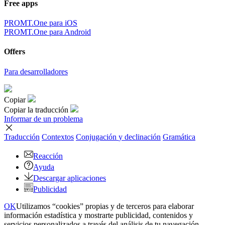
Free apps
PROMT.One para iOS
PROMT.One para Android
Offers
Para desarrolladores
Copiar
Copiar la traducción
Informar de un problema
Traducción
Contextos
Conjugación
y declinación
Gramática
Reacción
Ayuda
Descargar aplicaciones
Publicidad
OK
Utilizamos “cookies” propias y de terceros para elaborar
información estadística y mostrarte publicidad, contenidos y
servicios personalizados a través del análisis de tu navegación.