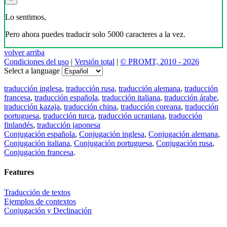
Lo sentimos,
Pero ahora puedes traducir solo 5000 caracteres a la vez.
volver arriba
Condiciones del uso
|
Versión total
|
© PROMT, 2010 - 2026
Select a language
traducción inglesa
,
traducción rusa
,
traducción alemana
,
traducción
francesa
,
traducción española
,
traducción italiana
,
traducción árabe
,
traducción kazaja
,
traducción china
,
traducción coreana
,
traducción
portuguesa
,
traducción turca
,
traducción ucraniana
,
traducción
finlandés
,
traducción japonesa
Conjugación española
,
Conjugación inglesa
,
Conjugación alemana
,
Conjugación italiana
,
Conjugación portuguesa
,
Conjugación rusa
,
Conjugación francesa
.
Features
Traducción de textos
Ejemplos de contextos
Conjugación y Declinación