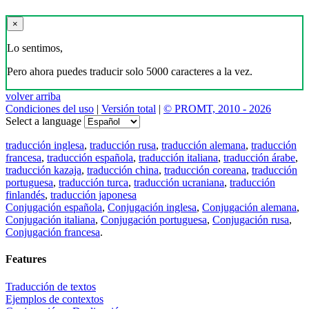
×
Lo sentimos,
Pero ahora puedes traducir solo 5000 caracteres a la vez.
volver arriba
Condiciones del uso
|
Versión total
|
© PROMT, 2010 - 2026
Select a language
traducción inglesa
,
traducción rusa
,
traducción alemana
,
traducción
francesa
,
traducción española
,
traducción italiana
,
traducción árabe
,
traducción kazaja
,
traducción china
,
traducción coreana
,
traducción
portuguesa
,
traducción turca
,
traducción ucraniana
,
traducción
finlandés
,
traducción japonesa
Conjugación española
,
Conjugación inglesa
,
Conjugación alemana
,
Conjugación italiana
,
Conjugación portuguesa
,
Conjugación rusa
,
Conjugación francesa
.
Features
Traducción de textos
Ejemplos de contextos