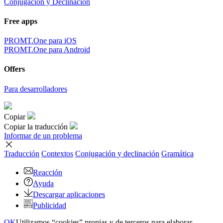
Conjugación y Declinación
Free apps
PROMT.One para iOS
PROMT.One para Android
Offers
Para desarrolladores
Copiar
Copiar la traducción
Informar de un problema
Traducción
Contextos
Conjugación
y declinación
Gramática
Reacción
Ayuda
Descargar aplicaciones
Publicidad
OK
Utilizamos “cookies” propias y de terceros para elaborar