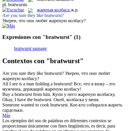
pl.
bratwursts
жареная колбаса
ж.р.
Are you sure they like
bratwurst
?
Уверен, что они любят
жареную колбасу
?
Expresiones con "bratwurst"
(1)
bratwurst sausage
Contextos con "bratwurst"
Are you sure they like
bratwurst
?
Уверен, что они любят
жареную колбасу
?
All I see is a man holding a
bratwurst
!
Все, что я вижу - это
мужчина, держащий
жареную колбасу
!
Buy a
bratwurst
from him.
Купи у него жареную колбаску.
Okay, I have the
bratwurst
.
Окей, колбаска у меня.
Someone wanted to cook
bratwurst
.
Кое-кто собирался жарить
сардельки.
Más
Los ejemplos del uso de palabras en diferentes contextos se
proporcionan únicamente con fines lingüísticos, es decir, para