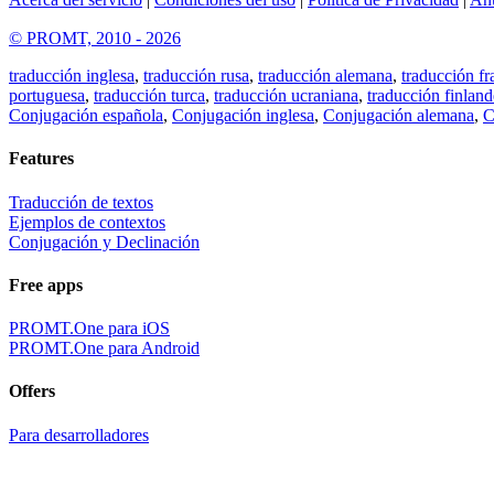
© PROMT, 2010 - 2026
traducción inglesa
,
traducción rusa
,
traducción alemana
,
traducción fr
portuguesa
,
traducción turca
,
traducción ucraniana
,
traducción finland
Conjugación española
,
Conjugación inglesa
,
Conjugación alemana
,
C
Features
Traducción de textos
Ejemplos de contextos
Conjugación y Declinación
Free apps
PROMT.One para iOS
PROMT.One para Android
Offers
Para desarrolladores