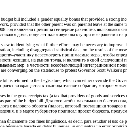
8
budget bill
included a gender equality bonus that provided a strong ince
work, provided that the other parent was on parental leave at the same t
008 год включена премия за гендерное равенство, являющаяся с
тавался дома, получает налоговую льготу при возвращении на ра
a view to identifying what further efforts may be necessary to improve 
mation, including disaggregated statistical data, on the results of the m
арству-участнику пересмотреть принимаемые меры, чтобы опред
нности женщин, на рынок труда, и включить в свой следующий 
инимаемых мер, в частности всеобъемлющей интеграционной пол
are converging on the statehouse to protest Governor Scott Walker's 
 bill is returned to the Legislature, which can either override the Govern
т проект возвращается в законодательное собрание, которое мож
es in the gross receipts tax (a tax that providers of goods and services
as part of the
budget bill
.
Для того чтобы максимально быстро сгла
 с валового оборота (налога, который поставщики товаров и усл
изделия, и в марте губернатор подписал проект бюджета, предус
an únicamente con fines lingüísticos, es decir, para estudiar el uso de 
de búsqueda basada en datos bilingües. Si encuentras un error ortográfic