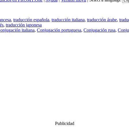
ancesa
,
traducción española
,
traducción italiana
,
traducción árabe
,
tradu
és
,
traducción japonesa
onjugación italiana
,
Conjugación portuguesa
,
Conjugación rusa
,
Conju
Publicidad