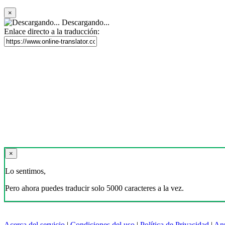
×
Descargando...
Enlace directo a la traducción:
×
Lo sentimos,
Pero ahora puedes traducir solo 5000 caracteres a la vez.
Acerca del servicio
|
Condiciones del uso
|
Política de Privacidad
|
An