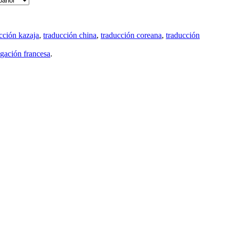
cción kazaja
,
traducción china
,
traducción coreana
,
traducción
gación francesa
.