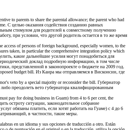
ntive to parents to share the parental allowance; the parent who had
ime.
С целью оказания содействия созданию равных
ильным стимулом для родителей к совместному получению
боту, при условии, что другой родитель остается в то же время
the access of persons of foreign background, especially women, to the
easures taken, in particular the comprehensive integration policy which
елить, какие дальнейшие усилия могут понадобиться для
периодический доклад подробную информацию, в том числе
итики, представленной в
законопроекте о бюджете
на 2009 год.
proposed
budget bill
.
Из Каира мы отправляемся в Висконсин, где
or's veto by a special majority or reconsider the bill.
Губернатор
ет либо преодолеть вето губернатора квалифицированным
 must pay for doing business in Guam) from 4 to 6 per cent, the
дить остроту ситуации, законодательное собрание
уг обязаны платить, если хотят работать на Гуаме) с 4 до 6
матривающий, в частности, такие меры.
palabras en un idioma y sus opciones de traducción a otro. Están
o o de puntuación en el original o en la traducción, utiliza la opción