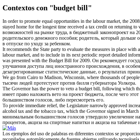
Contextos con "budget bill"
In order to promote equal opportunities in the labour market, the 200
stayed home for the longest time received a tax credit on returning to 
возможностей на рынке труда, в
бюджетный законопроект
на 2
родительского денежного пособия; родитель, который дольше ос
в отпуске по уходу за ребенком.
It recommends the State party to evaluate the measures in place with 
labour market, and to include in its next periodic report detailed infor
was presented with the
Budget Bill
for 2009.
Он рекомендует госуд
улучшения доступа лиц иностранного происхождения, в особе
дезагрегированные статистические данные, о результатах пр
We go from Cairo to Madison, Wisconsin, where thousands of people 
тысячи людей протестуют против билля губернатора Уолкера.
The Governor has the power to veto a
budget bill
, following which the
имеет право наложить вето на проект бюджета, после чего это
большинством голосов, либо пересмотреть его.
To provide immediate relief, the Legislature narrowly approved increas
alcohol tax and the tobacco tax, which the Governor signed in March 
минимальным большинством голосов утвердило увеличение налога
процентов, акциза на спиртные напитки и акциза на табачные 
Los ejemplos del uso de palabras en diferentes contextos se proporcion
recopilados automáticamente de fuentes abiertas utilizando tecnología 