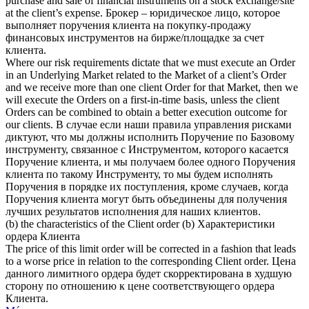
purchase and sale of financial instruments on a stock exchange/site
at the client’s expense.
Брокер – юридическое лицо, которое
выполняет
поручения клиента
на покупку-продажу
финансовых инструментов на бирже/площадке за счет
клиента.
Where our risk requirements dictate that we must execute an Order
in an Underlying Market related to the Market of a client’s Order
and we receive more than one client Order for that Market, then we
will execute the Orders on a first-in-time basis, unless the
client
Orders
can be combined to obtain a better execution outcome for
our clients.
В случае если наши правила управления рисками
диктуют, что мы должны исполнить Поручение по Базовому
инструменту, связанное с Инструментом, которого касается
Поручение клиента
, и мы получаем более одного Поручения
клиента по такому Инструменту, то мы будем исполнять
Поручения в порядке их поступления, кроме случаев, когда
Поручения клиента могут быть объединены для получения
лучших результатов исполнения для наших клиентов.
(b) the characteristics of the
Client order
(b) Характеристики
ордера Клиента
The price of this limit order will be corrected in a fashion that leads
to a worse price in relation to the corresponding
Client order
.
Цена
данного лимитного ордера будет скорректирована в худшую
сторону по отношению к цене соответствующего ордера
Клиента.