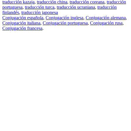
traducción kazaja
,
traducción china
,
traducción coreana
,
traducción
portuguesa
,
traducción turca
,
traducción ucraniana
,
traducción
finlandés
,
traducción japonesa
Conjugación española
,
Conjugación inglesa
,
Conjugación alemana
,
Conjugación italiana
,
Conjugación portuguesa
,
Conjugación rusa
,
Conjugación francesa
.
Features
Traducción de textos
Ejemplos de contextos
Conjugación y Declinación
Free apps
PROMT.One para iOS
PROMT.One para Android
Offers
Para desarrolladores
Copiar