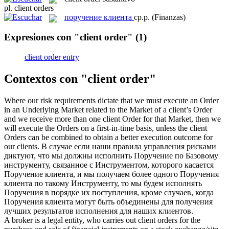
pl.
client orders
поручение клиента
ср.р.
(Finanzas)
Expresiones con "client order"
(1)
client order entry
Contextos con "client order"
Where our risk requirements dictate that we must execute an Order
in an Underlying Market related to the Market of a client’s Order
and we receive more than one
client Order
for that Market, then we
will execute the Orders on a first-in-time basis, unless the client
Orders can be combined to obtain a better execution outcome for
our clients.
В случае если наши правила управления рисками
диктуют, что мы должны исполнить Поручение по Базовому
инструменту, связанное с Инструментом, которого касается
Поручение клиента
, и мы получаем более одного Поручения
клиента по такому Инструменту, то мы будем исполнять
Поручения в порядке их поступления, кроме случаев, когда
Поручения клиента могут быть объединены для получения
лучших результатов исполнения для наших клиентов.
A broker is a legal entity, who carries out
client orders
for the