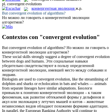
pl.
convergent evolutions
конвергентная эволюция
ж.р.
But
convergent evolution
of algorithms?
Но можно ли говорить о
конвергентной эволюции
алгоритмов?
Contextos con "convergent evolution"
But
convergent evolution
of algorithms?
Но можно ли говорить о
конвергентной эволюции
алгоритмов?
These social skills strongly suggest a degree of
convergent evolution
between dogs and humans.
Эти социальные навыки
убедительно свидетельствуют в пользу определенной
конвергентной эволюции
, имевшей место между собаками и
людьми.
Biologists are used to
convergent evolution
, like the streamlining of
dolphins and sharks or echolocation in bats and whales — animals
from separate lineages have similar adaptations.
Биологи
привыкли к понятию
конвергентной эволюции
– к таким
феноменам, как развитие обтекаемой формы у дельфинов и
акул или эхолокация у летучих мышей и китов – животные
независимых видов обладают похожими формами адаптации.
In parallel, the European Banking Authority will continue to