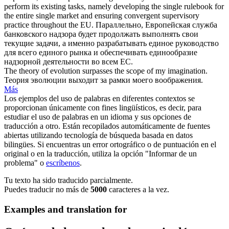
perform its existing tasks, namely developing the single rulebook for
the entire single market and ensuring
convergent
supervisory
practice throughout the EU.
Параллельно, Европейская служба
банковского надзора будет продолжать выполнять свои
текущие задачи, а именно разрабатывать единое руководство
для всего единого рынка и обеспечивать единообразие
надзорной деятельности во всем ЕС.
The theory of
evolution
surpasses the scope of my imagination.
Теория
эволюции
выходит за рамки моего воображения.
Más
Los ejemplos del uso de palabras en diferentes contextos se
proporcionan únicamente con fines lingüísticos, es decir, para
estudiar el uso de palabras en un idioma y sus opciones de
traducción a otro. Están recopilados automáticamente de fuentes
abiertas utilizando tecnología de búsqueda basada en datos
bilingües. Si encuentras un error ortográfico o de puntuación en el
original o en la traducción, utiliza la opción "Informar de un
problema" o
escríbenos
.
Tu texto ha sido traducido parcialmente.
Puedes traducir no más de
5000
caracteres a la vez.
Examples and translation for