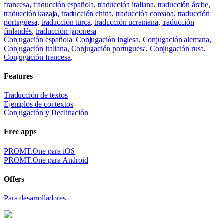
francesa
,
traducción española
,
traducción italiana
,
traducción árabe
,
traducción kazaja
,
traducción china
,
traducción coreana
,
traducción
portuguesa
,
traducción turca
,
traducción ucraniana
,
traducción
finlandés
,
traducción japonesa
Conjugación española
,
Conjugación inglesa
,
Conjugación alemana
,
Conjugación italiana
,
Conjugación portuguesa
,
Conjugación rusa
,
Conjugación francesa
.
Features
Traducción de textos
Ejemplos de contextos
Conjugación y Declinación
Free apps
PROMT.One para iOS
PROMT.One para Android
Offers
Para desarrolladores