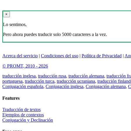
×
Lo sentimos,
Pero ahora puedes traducir solo 5000 caracteres a la vez.
Acerca del servicio
|
Condiciones del uso
|
Política de Privacidad
|
An
© PROMT, 2010 - 2026
traducción inglesa
,
traducción rusa
,
traducción alemana
,
traducción fr
portuguesa
,
traducción turca
,
traducción ucraniana
,
traducción finland
Conjugación española
,
Conjugación inglesa
,
Conjugación alemana
,
C
Features
Traducción de textos
Ejemplos de contextos
Conjugación y Declinación