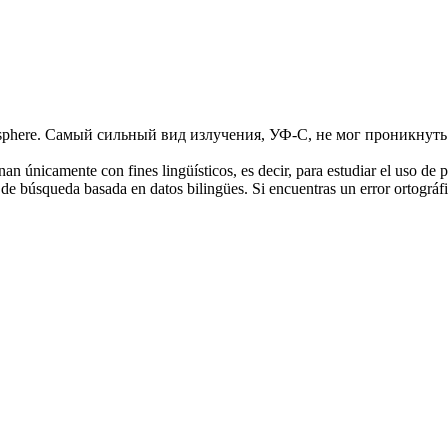
sphere.
Самый сильный вид излучения, УФ-С, не мог проникнуть 
an únicamente con fines lingüísticos, es decir, para estudiar el uso de 
de búsqueda basada en datos bilingües. Si encuentras un error ortográfic