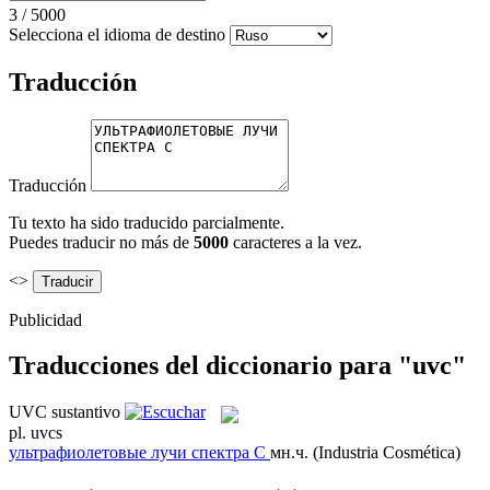
3
/
5000
Selecciona el idioma de destino
Traducción
Traducción
Tu texto ha sido traducido parcialmente.
Puedes traducir no más de
5000
caracteres a la vez.
<>
Publicidad
Traducciones del diccionario para "uvc"
UVC
sustantivo
pl.
uvcs
ультрафиолетовые лучи спектра С
мн.ч.
(Industria Cosmética)