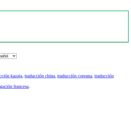
cción kazaja
,
traducción china
,
traducción coreana
,
traducción
gación francesa
.