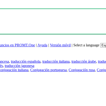
uncios en PROMT.One
|
Ayuda
|
Versión móvil
|
Select a language
ancesa
,
traducción española
,
traducción italiana
,
traducción árabe
,
tradu
és
,
traducción japonesa
onjugación italiana
,
Conjugación portuguesa
,
Conjugación rusa
,
Conju