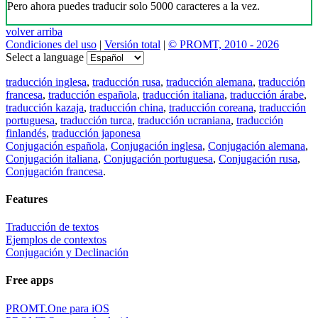
Pero ahora puedes traducir solo 5000 caracteres a la vez.
volver arriba
Condiciones del uso
|
Versión total
|
© PROMT, 2010 - 2026
Select a language
traducción inglesa
,
traducción rusa
,
traducción alemana
,
traducción
francesa
,
traducción española
,
traducción italiana
,
traducción árabe
,
traducción kazaja
,
traducción china
,
traducción coreana
,
traducción
portuguesa
,
traducción turca
,
traducción ucraniana
,
traducción
finlandés
,
traducción japonesa
Conjugación española
,
Conjugación inglesa
,
Conjugación alemana
,
Conjugación italiana
,
Conjugación portuguesa
,
Conjugación rusa
,
Conjugación francesa
.
Features
Traducción de textos
Ejemplos de contextos
Conjugación y Declinación
Free apps
PROMT.One para iOS