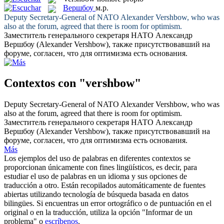
Вершбоу
м.р.
Deputy Secretary-General of NATO Alexander
Vershbow
, who was
also at the forum, agreed that there is room for optimism.
Заместитель генерального секретаря НАТО Александр
Вершбоу
(Alexander Vershbow), также присутствовавший на
форуме, согласен, что для оптимизма есть основания.
Contextos con "vershbow"
Deputy Secretary-General of NATO Alexander
Vershbow
, who was
also at the forum, agreed that there is room for optimism.
Заместитель генерального секретаря НАТО Александр
Вершбоу
(Alexander Vershbow), также присутствовавший на
форуме, согласен, что для оптимизма есть основания.
Más
Los ejemplos del uso de palabras en diferentes contextos se
proporcionan únicamente con fines lingüísticos, es decir, para
estudiar el uso de palabras en un idioma y sus opciones de
traducción a otro. Están recopilados automáticamente de fuentes
abiertas utilizando tecnología de búsqueda basada en datos
bilingües. Si encuentras un error ortográfico o de puntuación en el
original o en la traducción, utiliza la opción "Informar de un
problema" o
escríbenos
.