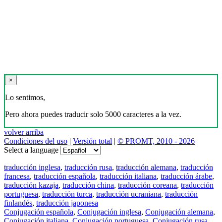
×
Lo sentimos,
Pero ahora puedes traducir solo 5000 caracteres a la vez.
volver arriba
Condiciones del uso
|
Versión total
|
© PROMT, 2010 - 2026
Select a language
traducción inglesa
,
traducción rusa
,
traducción alemana
,
traducción
francesa
,
traducción española
,
traducción italiana
,
traducción árabe
,
traducción kazaja
,
traducción china
,
traducción coreana
,
traducción
portuguesa
,
traducción turca
,
traducción ucraniana
,
traducción
finlandés
,
traducción japonesa
Conjugación española
,
Conjugación inglesa
,
Conjugación alemana
,
Conjugación italiana
,
Conjugación portuguesa
,
Conjugación rusa
,