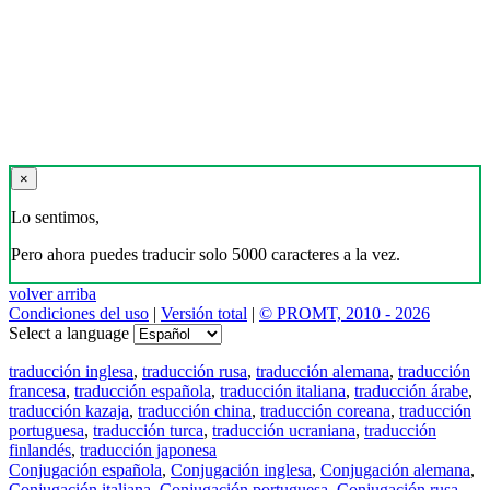
×
Lo sentimos,
Pero ahora puedes traducir solo 5000 caracteres a la vez.
volver arriba
Condiciones del uso
|
Versión total
|
© PROMT, 2010 - 2026
Select a language
traducción inglesa
,
traducción rusa
,
traducción alemana
,
traducción
francesa
,
traducción española
,
traducción italiana
,
traducción árabe
,
traducción kazaja
,
traducción china
,
traducción coreana
,
traducción
portuguesa
,
traducción turca
,
traducción ucraniana
,
traducción
finlandés
,
traducción japonesa
Conjugación española
,
Conjugación inglesa
,
Conjugación alemana
,
Conjugación italiana
,
Conjugación portuguesa
,
Conjugación rusa
,