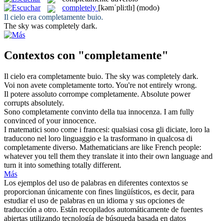
completely
[kəmˈpli:tlɪ]
(modo)
Il cielo era
completamente
buio.
The sky was
completely
dark.
Contextos con "completamente"
Il cielo era
completamente
buio.
The sky was
completely
dark.
Voi non avete
completamente
torto.
You're not
entirely
wrong.
Il potere assoluto corrompe
completamente
.
Absolute power
corrupts
absolutely
.
Sono
completamente
convinto della tua innocenza.
I am
fully
convinced of your innocence.
I matematici sono come i francesi: qualsiasi cosa gli diciate, loro la
traducono nel loro linguaggio e la trasformano in qualcosa di
completamente
diverso.
Mathematicians are like French people:
whatever you tell them they translate it into their own language and
turn it into something
totally
different.
Más
Los ejemplos del uso de palabras en diferentes contextos se
proporcionan únicamente con fines lingüísticos, es decir, para
estudiar el uso de palabras en un idioma y sus opciones de
traducción a otro. Están recopilados automáticamente de fuentes
abiertas utilizando tecnología de búsqueda basada en datos