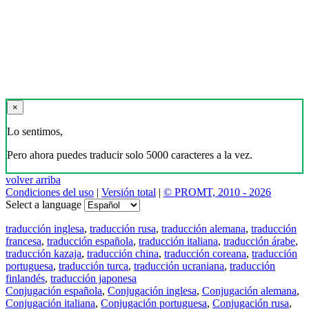
×
Lo sentimos,
Pero ahora puedes traducir solo 5000 caracteres a la vez.
volver arriba
Condiciones del uso
|
Versión total
|
© PROMT, 2010 - 2026
Select a language
traducción inglesa
,
traducción rusa
,
traducción alemana
,
traducción
francesa
,
traducción española
,
traducción italiana
,
traducción árabe
,
traducción kazaja
,
traducción china
,
traducción coreana
,
traducción
portuguesa
,
traducción turca
,
traducción ucraniana
,
traducción
finlandés
,
traducción japonesa
Conjugación española
,
Conjugación inglesa
,
Conjugación alemana
,
Conjugación italiana
,
Conjugación portuguesa
,
Conjugación rusa
,