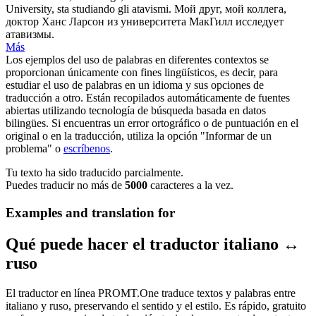
University, sta studiando gli atavismi.
Мой друг, мой коллега,
доктор
Ханс
Ларсон из университета МакГилл исследует
атавизмы.
Más
Los ejemplos del uso de palabras en diferentes contextos se
proporcionan únicamente con fines lingüísticos, es decir, para
estudiar el uso de palabras en un idioma y sus opciones de
traducción a otro. Están recopilados automáticamente de fuentes
abiertas utilizando tecnología de búsqueda basada en datos
bilingües. Si encuentras un error ortográfico o de puntuación en el
original o en la traducción, utiliza la opción "Informar de un
problema" o
escríbenos
.
Tu texto ha sido traducido parcialmente.
Puedes traducir no más de
5000
caracteres a la vez.
Examples and translation for
Qué puede hacer el traductor italiano ↔
ruso
El traductor en línea PROMT.One traduce textos y palabras entre
italiano y ruso, preservando el sentido y el estilo. Es rápido, gratuito