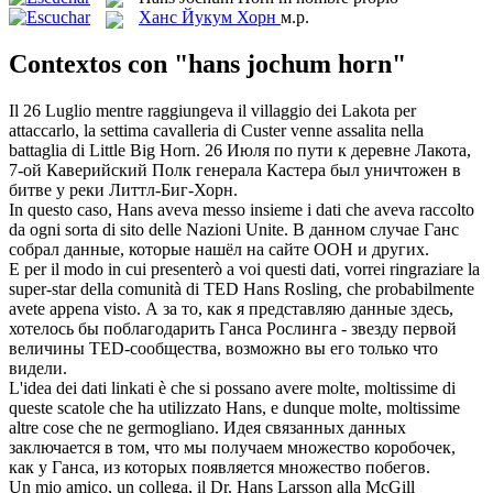
Ханс Йукум Хорн
м.р.
Contextos con "hans jochum horn"
Il 26 Luglio mentre raggiungeva il villaggio dei Lakota per
attaccarlo, la settima cavalleria di Custer venne assalita nella
battaglia di Little Big
Horn
.
26 Июля по пути к деревне Лакота,
7-ой Каверийский Полк генерала Кастера был уничтожен в
битве у реки Литтл-Биг-
Хорн
.
In questo caso,
Hans
aveva messo insieme i dati che aveva raccolto
da ogni sorta di sito delle Nazioni Unite.
В данном случае
Ганс
собрал данные, которые нашёл на сайте ООН и других.
E per il modo in cui presenterò a voi questi dati, vorrei ringraziare la
super-star della comunità di TED
Hans
Rosling, che probabilmente
avete appena visto.
А за то, как я представляю данные здесь,
хотелось бы поблагодарить
Ганса
Рослинга - звезду первой
величины TED-сообщества, возможно вы его только что
видели.
L'idea dei dati linkati è che si possano avere molte, moltissime di
queste scatole che ha utilizzato
Hans
, e dunque molte, moltissime
altre cose che ne germogliano.
Идея связанных данных
заключается в том, что мы получаем множество коробочек,
как у
Ганса
, из которых появляется множество побегов.
Un mio amico, un collega, il Dr.
Hans
Larsson alla McGill