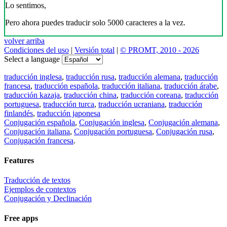
Lo sentimos,
Pero ahora puedes traducir solo 5000 caracteres a la vez.
volver arriba
Condiciones del uso
|
Versión total
|
© PROMT, 2010 - 2026
Select a language
traducción inglesa
,
traducción rusa
,
traducción alemana
,
traducción
francesa
,
traducción española
,
traducción italiana
,
traducción árabe
,
traducción kazaja
,
traducción china
,
traducción coreana
,
traducción
portuguesa
,
traducción turca
,
traducción ucraniana
,
traducción
finlandés
,
traducción japonesa
Conjugación española
,
Conjugación inglesa
,
Conjugación alemana
,
Conjugación italiana
,
Conjugación portuguesa
,
Conjugación rusa
,
Conjugación francesa
.
Features
Traducción de textos
Ejemplos de contextos
Conjugación y Declinación
Free apps