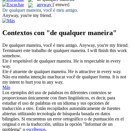
anyway
[ˈenɪweɪ]
De qualquer maneira
, você é meu amigo.
Anyway
, you're my friend.
Contextos con "de qualquer maneira"
De qualquer maneira
, você é meu amigo.
Anyway
, you're my friend.
Terminarei este trabalho
de qualquer maneira
.
I will finish this work
somehow
.
Ele é respeitável
de qualquer maneira
.
He is respectable in every
way.
Ele é atraente
de qualquer maneira
.
He is attractive in every way.
Não era minha intenção machucar você
de qualquer
forma.
It is not
my intent
to
hurt you in
any
way.
Más
Los ejemplos del uso de palabras en diferentes contextos se
proporcionan únicamente con fines lingüísticos, es decir, para
estudiar el uso de palabras en un idioma y sus opciones de
traducción a otro. Están recopilados automáticamente de fuentes
abiertas utilizando tecnología de búsqueda basada en datos
bilingües. Si encuentras un error ortográfico o de puntuación en el
original o en la traducción, utiliza la opción "Informar de un
problema" o
escríbenos
.