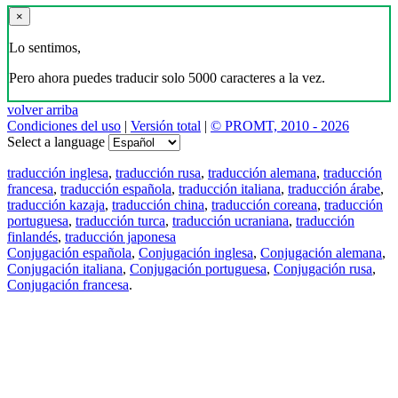
×
Lo sentimos,
Pero ahora puedes traducir solo 5000 caracteres a la vez.
volver arriba
Condiciones del uso
|
Versión total
|
© PROMT, 2010 - 2026
Select a language
traducción inglesa
,
traducción rusa
,
traducción alemana
,
traducción
francesa
,
traducción española
,
traducción italiana
,
traducción árabe
,
traducción kazaja
,
traducción china
,
traducción coreana
,
traducción
portuguesa
,
traducción turca
,
traducción ucraniana
,
traducción
finlandés
,
traducción japonesa
Conjugación española
,
Conjugación inglesa
,
Conjugación alemana
,
Conjugación italiana
,
Conjugación portuguesa
,
Conjugación rusa
,
Conjugación francesa
.
Features
Traducción de textos
Ejemplos de contextos
Conjugación y Declinación