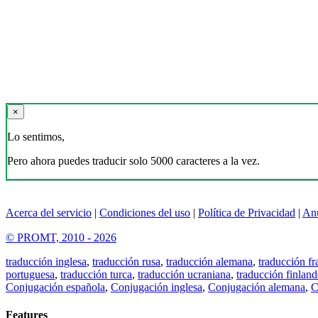
×
Lo sentimos,
Pero ahora puedes traducir solo 5000 caracteres a la vez.
Acerca del servicio
|
Condiciones del uso
|
Política de Privacidad
|
An
© PROMT, 2010 - 2026
traducción inglesa
,
traducción rusa
,
traducción alemana
,
traducción fr
portuguesa
,
traducción turca
,
traducción ucraniana
,
traducción finland
Conjugación española
,
Conjugación inglesa
,
Conjugación alemana
,
C
Features