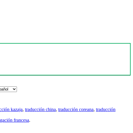
cción kazaja
,
traducción china
,
traducción coreana
,
traducción
gación francesa
.