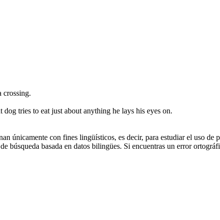
a crossing.
t dog tries to eat
just about
anything he lays his eyes on.
an únicamente con fines lingüísticos, es decir, para estudiar el uso de 
de búsqueda basada en datos bilingües. Si encuentras un error ortográfic