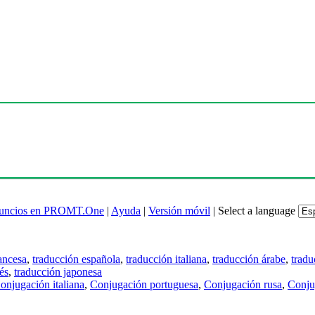
uncios en PROMT.One
|
Ayuda
|
Versión móvil
|
Select a language
ancesa
,
traducción española
,
traducción italiana
,
traducción árabe
,
tradu
és
,
traducción japonesa
onjugación italiana
,
Conjugación portuguesa
,
Conjugación rusa
,
Conju