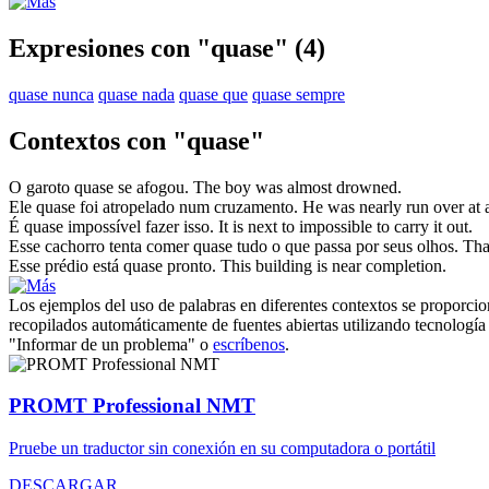
Expresiones con "quase"
(4)
quase nunca
quase nada
quase que
quase sempre
Contextos con "quase"
O garoto
quase
se afogou.
The boy was
almost
drowned.
Ele
quase
foi atropelado num cruzamento.
He was
nearly
run over at 
É
quase
impossível fazer isso.
It is
next to
impossible to carry it out.
Esse cachorro tenta comer
quase
tudo o que passa por seus olhos.
Tha
Esse prédio está
quase
pronto.
This building is
near
completion.
Los ejemplos del uso de palabras en diferentes contextos se proporcion
recopilados automáticamente de fuentes abiertas utilizando tecnología 
"Informar de un problema" o
escríbenos
.
PROMT Professional NMT
Pruebe un traductor sin conexión en su computadora o portátil
DESCARGAR