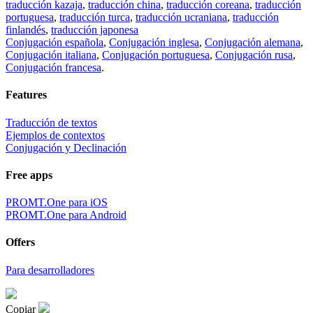
traducción kazaja
,
traducción china
,
traducción coreana
,
traducción
portuguesa
,
traducción turca
,
traducción ucraniana
,
traducción
finlandés
,
traducción japonesa
Conjugación española
,
Conjugación inglesa
,
Conjugación alemana
,
Conjugación italiana
,
Conjugación portuguesa
,
Conjugación rusa
,
Conjugación francesa
.
Features
Traducción de textos
Ejemplos de contextos
Conjugación y Declinación
Free apps
PROMT.One para iOS
PROMT.One para Android
Offers
Para desarrolladores
Copiar