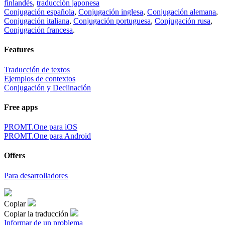
finlandés
,
traducción japonesa
Conjugación española
,
Conjugación inglesa
,
Conjugación alemana
,
Conjugación italiana
,
Conjugación portuguesa
,
Conjugación rusa
,
Conjugación francesa
.
Features
Traducción de textos
Ejemplos de contextos
Conjugación y Declinación
Free apps
PROMT.One para iOS
PROMT.One para Android
Offers
Para desarrolladores
Copiar
Copiar la traducción
Informar de un problema