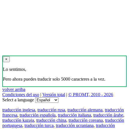
×
Lo sentimos,
Pero ahora puedes traducir solo 5000 caracteres a la vez.
volver arriba
Condiciones del uso
|
Versión total
|
© PROMT, 2010 - 2026
Select a language
traducción inglesa
,
traducción rusa
,
traducción alemana
,
traducción
francesa
,
traducción española
,
traducción italiana
,
traducción árabe
,
traducción kazaja
,
traducción china
,
traducción coreana
,
traducción
portuguesa
,
traducción turca
,
traducción ucraniana
,
traducción