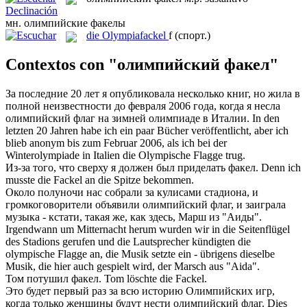
Declinación
мн.
олимпийские факелы
die
Olympiafackel
f
(спорт.)
Contextos con "олимпийский факел"
За последние 20 лет я опубликовала несколько книг, но жила в
полной неизвестности до февраля 2006 года, когда я несла
олимпийский
флаг на зимней олимпиаде в Италии.
In den
letzten 20 Jahren habe ich ein paar Bücher veröffentlicht, aber ich
blieb anonym bis zum Februar 2006, als ich bei der
Winterolympiade in Italien die
Olympische
Flagge trug.
Из-за того, что сверху я должен был приделать
факел
.
Denn ich
musste die
Fackel
an die Spitze bekommen.
Около полуночи нас собрали за кулисами стадиона, и
громкоговорители объявили
олимпийский
флаг, и заиграла
музыка - кстати, такая же, как здесь, Марш из "Аиды".
Irgendwann um Mitternacht herum wurden wir in die Seitenflügel
des Stadions gerufen und die Lautsprecher kündigten die
olympische
Flagge an, die Musik setzte ein - übrigens dieselbe
Musik, die hier auch gespielt wird, der Marsch aus "Aida".
Том потушил
факел
.
Tom löschte die
Fackel
.
Это будет первый раз за всю историю Олимпийских игр,
когда только женщины будут нести
олимпийский
флаг.
Dies