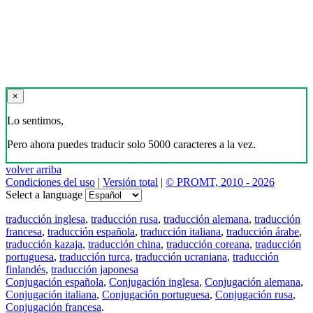
×
Lo sentimos,
Pero ahora puedes traducir solo 5000 caracteres a la vez.
volver arriba
Condiciones del uso
|
Versión total
|
© PROMT, 2010 - 2026
Select a language
traducción inglesa
,
traducción rusa
,
traducción alemana
,
traducción
francesa
,
traducción española
,
traducción italiana
,
traducción árabe
,
traducción kazaja
,
traducción china
,
traducción coreana
,
traducción
portuguesa
,
traducción turca
,
traducción ucraniana
,
traducción
finlandés
,
traducción japonesa
Conjugación española
,
Conjugación inglesa
,
Conjugación alemana
,
Conjugación italiana
,
Conjugación portuguesa
,
Conjugación rusa
,
Conjugación francesa
.