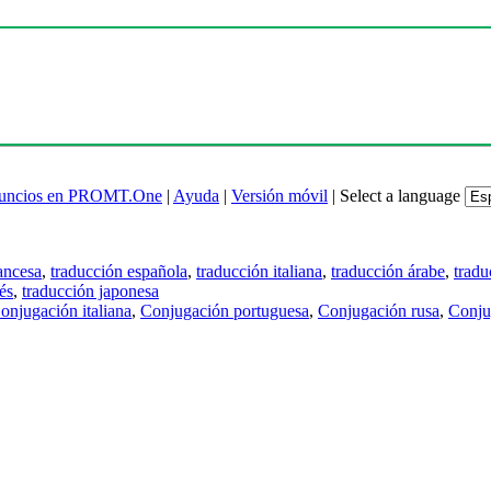
uncios en PROMT.One
|
Ayuda
|
Versión móvil
|
Select a language
ancesa
,
traducción española
,
traducción italiana
,
traducción árabe
,
tradu
és
,
traducción japonesa
onjugación italiana
,
Conjugación portuguesa
,
Conjugación rusa
,
Conju