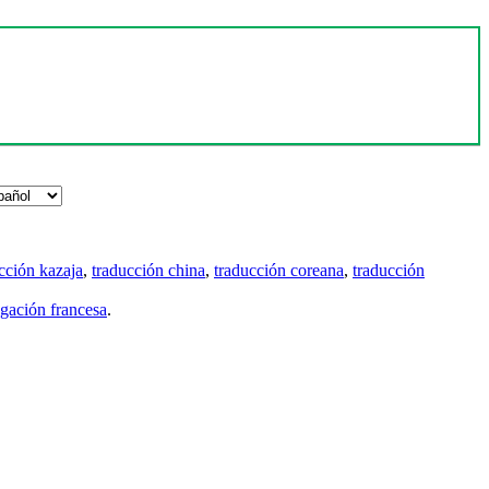
cción kazaja
,
traducción china
,
traducción coreana
,
traducción
gación francesa
.