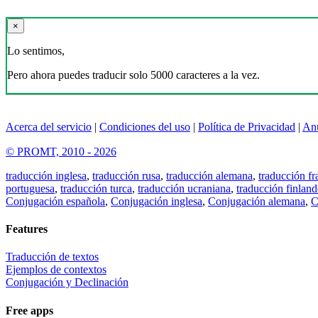
×
Lo sentimos,
Pero ahora puedes traducir solo 5000 caracteres a la vez.
Acerca del servicio
|
Condiciones del uso
|
Política de Privacidad
|
An
© PROMT, 2010 - 2026
traducción inglesa
,
traducción rusa
,
traducción alemana
,
traducción fr
portuguesa
,
traducción turca
,
traducción ucraniana
,
traducción finland
Conjugación española
,
Conjugación inglesa
,
Conjugación alemana
,
C
Features
Traducción de textos
Ejemplos de contextos
Conjugación y Declinación
Free apps