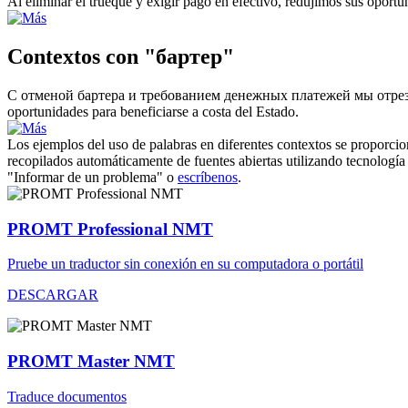
Al eliminar el
trueque
y exigir pago en efectivo, redujimos sus oportun
Contextos con "бартер"
С отменой
бартера
и требованием денежных платежей мы отреза
oportunidades para beneficiarse a costa del Estado.
Los ejemplos del uso de palabras en diferentes contextos se proporcion
recopilados automáticamente de fuentes abiertas utilizando tecnología 
"Informar de un problema" o
escríbenos
.
PROMT Professional NMT
Pruebe un traductor sin conexión en su computadora o portátil
DESCARGAR
PROMT Master NMT
Traduce documentos