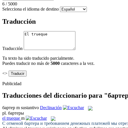
6
/
5000
Selecciona el idioma de destino
Traducción
Traducción
Tu texto ha sido traducido parcialmente.
Puedes traducir no más de
5000
caracteres a la vez.
<>
Publicidad
Traducciones del diccionario para "барте
бартер
m
sustantivo
Declinación
pl.
бартеры
el
trueque
m
С отменой
бартера
и требованием денежных платежей мы отреза