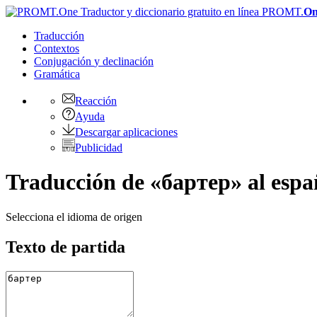
PROMT.
On
Traducción
Contextos
Conjugación
y declinación
Gramática
Reacción
Ayuda
Descargar aplicaciones
Publicidad
Traducción de «бартер» al espa
Selecciona el idioma de origen
Texto de partida