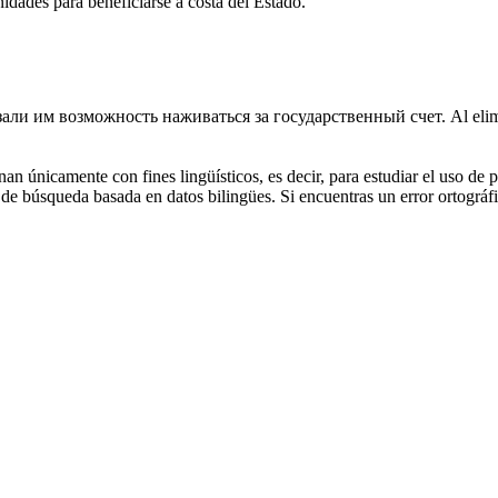
idades para beneficiarse a costa del Estado.
ли им возможность наживаться за государственный счет.
Al eli
an únicamente con fines lingüísticos, es decir, para estudiar el uso de 
de búsqueda basada en datos bilingües. Si encuentras un error ortográfic