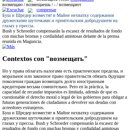
возмещаю / возмещаешь / - / возмещают
compensar
Буш и Шредер
возместят
в Майне нехватку содержания
дружескими шуточками и приятельским добродушием на
глазах у прессы.
Bush y Schroeder
compensarán
la escasez de resultados de fondo
con muchas bromas y cordialidad amistosas delante de la prensa
reunida en Maguncia.
Contextos con "возмещать"
Но у права облагать налогами есть практические пределы, и
моральное или законное право правительств обязать будущие
поколения граждан
возмещать
долги иностранным
кредиторам весьма сомнительно.
Pero en la práctica, la
capacidad de recaudar impuestos es limitada, además de que es
cuestionable el derecho moral o legal de los gobiernos para obligar a
futuras generaciones de ciudadanos a
devolver
sus deudas con
acreedores extranjeros.
Буш и Шредер
возместят
в Майне нехватку содержания
дружескими шуточками и приятельским добродушием на
глазах у прессы.
Bush y Schroeder
compensarán
la escasez de
resultados de fondo con muchas bromas y cordialidad amistosas