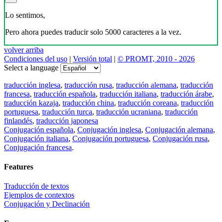
Lo sentimos,
Pero ahora puedes traducir solo 5000 caracteres a la vez.
volver arriba
Condiciones del uso
|
Versión total
|
© PROMT, 2010 - 2026
Select a language
traducción inglesa
,
traducción rusa
,
traducción alemana
,
traducción
francesa
,
traducción española
,
traducción italiana
,
traducción árabe
,
traducción kazaja
,
traducción china
,
traducción coreana
,
traducción
portuguesa
,
traducción turca
,
traducción ucraniana
,
traducción
finlandés
,
traducción japonesa
Conjugación española
,
Conjugación inglesa
,
Conjugación alemana
,
Conjugación italiana
,
Conjugación portuguesa
,
Conjugación rusa
,
Conjugación francesa
.
Features
Traducción de textos
Ejemplos de contextos
Conjugación y Declinación