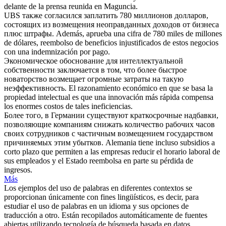
delante de la prensa reunida en Maguncia.
UBS также согласился заплатить 780 миллионов долларов,
состоящих из
возмещения
неоправданных доходов от бизнеса
плюс штрафы.
Además, aprueba una cifra de 780 miles de millones
de dólares,
reembolso
de beneficios injustificados de estos negocios
con una indemnización por pago.
Экономическое обоснование для интеллектуальной
собственности заключается в том, что более быстрое
новаторство
возмещает
огромные затраты на такую
неэффективность.
El razonamiento económico en que se basa la
propiedad intelectual es que una innovación más rápida
compensa
los enormes costos de tales ineficiencias.
Более того, в Германии существуют краткосрочные надбавки,
позволяющие компаниям снижать количество рабочих часов
своих сотрудников с частичным
возмещением
государством
причиняемых этим убытков.
Alemania tiene incluso subsidios a
corto plazo que permiten a las empresas reducir el horario laboral de
sus empleados y el Estado
reembolsa
en parte su pérdida de
ingresos.
Más
Los ejemplos del uso de palabras en diferentes contextos se
proporcionan únicamente con fines lingüísticos, es decir, para
estudiar el uso de palabras en un idioma y sus opciones de
traducción a otro. Están recopilados automáticamente de fuentes
abiertas utilizando tecnología de búsqueda basada en datos