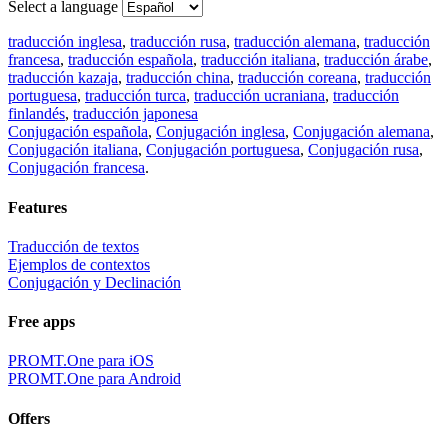
Select a language
traducción inglesa
,
traducción rusa
,
traducción alemana
,
traducción
francesa
,
traducción española
,
traducción italiana
,
traducción árabe
,
traducción kazaja
,
traducción china
,
traducción coreana
,
traducción
portuguesa
,
traducción turca
,
traducción ucraniana
,
traducción
finlandés
,
traducción japonesa
Conjugación española
,
Conjugación inglesa
,
Conjugación alemana
,
Conjugación italiana
,
Conjugación portuguesa
,
Conjugación rusa
,
Conjugación francesa
.
Features
Traducción de textos
Ejemplos de contextos
Conjugación y Declinación
Free apps
PROMT.One para iOS
PROMT.One para Android
Offers