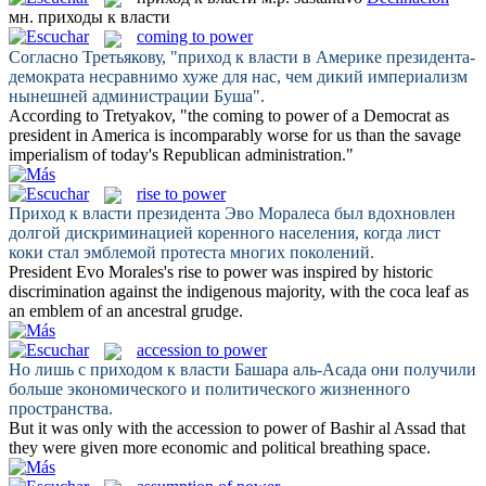
мн.
приходы к власти
coming to power
Согласно Третьякову, "
приход к власти
в Америке президента-
демократа несравнимо хуже для нас, чем дикий империализм
нынешней администрации Буша".
According to Tretyakov, "the
coming to power
of a Democrat as
president in America is incomparably worse for us than the savage
imperialism of today's Republican administration."
rise to power
Приход к власти
президента Эво Моралеса был вдохновлен
долгой дискриминацией коренного населения, когда лист
коки стал эмблемой протеста многих поколений.
President Evo Morales's
rise to power
was inspired by historic
discrimination against the indigenous majority, with the coca leaf as
an emblem of an ancestral grudge.
accession to power
Но лишь с
приходом к власти
Башара аль-Асада они получили
больше экономического и политического жизненного
пространства.
But it was only with the
accession to power
of Bashir al Assad that
they were given more economic and political breathing space.