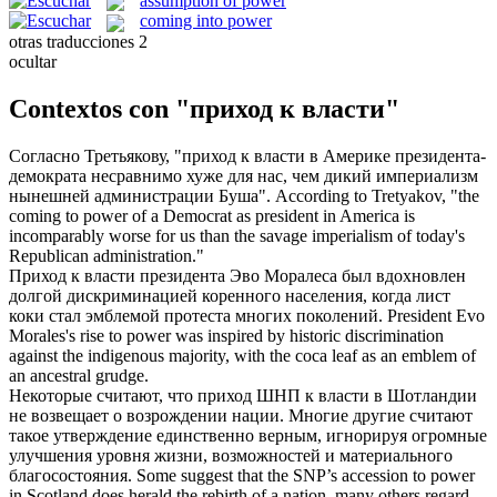
assumption of power
coming into power
otras traducciones
2
ocultar
Contextos con "приход к власти"
Согласно Третьякову, "
приход к власти
в Америке президента-
демократа несравнимо хуже для нас, чем дикий империализм
нынешней администрации Буша".
According to Tretyakov, "the
coming to power
of a Democrat as president in America is
incomparably worse for us than the savage imperialism of today's
Republican administration."
Приход к власти
президента Эво Моралеса был вдохновлен
долгой дискриминацией коренного населения, когда лист
коки стал эмблемой протеста многих поколений.
President Evo
Morales's
rise to power
was inspired by historic discrimination
against the indigenous majority, with the coca leaf as an emblem of
an ancestral grudge.
Некоторые считают, что
приход
ШНП
к власти
в Шотландии
не возвещает о возрождении нации. Многие другие считают
такое утверждение единственно верным, игнорируя огромные
улучшения уровня жизни, возможностей и материального
благосостояния.
Some suggest that the SNP’s
accession to power
in Scotland does herald the rebirth of a nation, many others regard