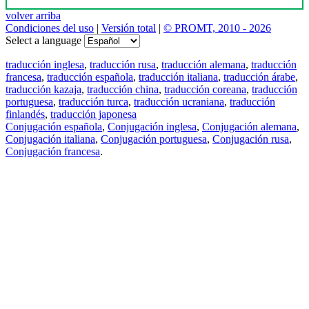
volver arriba
Condiciones del uso
|
Versión total
|
© PROMT, 2010 - 2026
Select a language
traducción inglesa
,
traducción rusa
,
traducción alemana
,
traducción
francesa
,
traducción española
,
traducción italiana
,
traducción árabe
,
traducción kazaja
,
traducción china
,
traducción coreana
,
traducción
portuguesa
,
traducción turca
,
traducción ucraniana
,
traducción
finlandés
,
traducción japonesa
Conjugación española
,
Conjugación inglesa
,
Conjugación alemana
,
Conjugación italiana
,
Conjugación portuguesa
,
Conjugación rusa
,
Conjugación francesa
.
Features
Traducción de textos
Ejemplos de contextos
Conjugación y Declinación
Free apps
PROMT.One para iOS
PROMT.One para Android