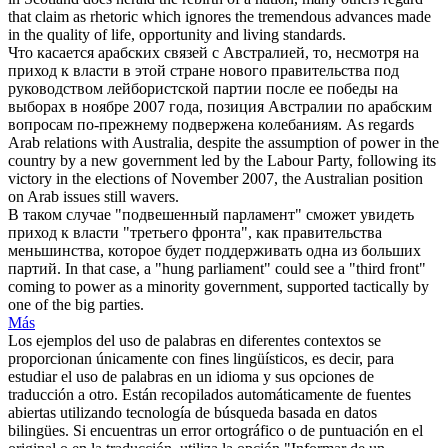
that claim as rhetoric which ignores the tremendous advances made
in the quality of life, opportunity and living standards.
Что касается арабских связей с Австралией, то, несмотря на
приход к власти
в этой стране нового правительства под
руководством лейбористской партии после ее победы на
выборах в ноябре 2007 года, позиция Австралии по арабским
вопросам по-прежнему подвержена колебаниям.
As regards
Arab relations with Australia, despite the
assumption of power
in the
country by a new government led by the Labour Party, following its
victory in the elections of November 2007, the Australian position
on Arab issues still wavers.
В таком случае "подвешенный парламент" сможет увидеть
приход к власти
"третьего фронта", как правительства
меньшинства, которое будет поддерживать одна из больших
партий.
In that case, a "hung parliament" could see a "third front"
coming to power
as a minority government, supported tactically by
one of the big parties.
Más
Los ejemplos del uso de palabras en diferentes contextos se
proporcionan únicamente con fines lingüísticos, es decir, para
estudiar el uso de palabras en un idioma y sus opciones de
traducción a otro. Están recopilados automáticamente de fuentes
abiertas utilizando tecnología de búsqueda basada en datos
bilingües. Si encuentras un error ortográfico o de puntuación en el